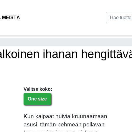
Ä MEISTÄ
koinen ihanan hengittävä
Valitse koko:
One size
Kun kaipaat huivia kruunaamaan
asusi, tämän pehmeän pellavan