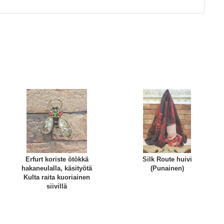
Erfurt koriste ötökkä
Silk Route huivi
hakaneulalla, käsityötä
(Punainen)
Kulta raita kuoriainen
siivillä