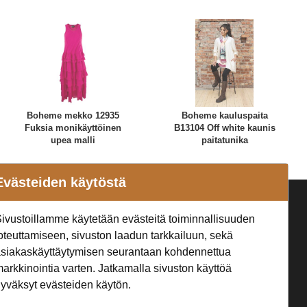
Boheme mekko 12935
Boheme kauluspaita
Fuksia monikäyttöinen
B13104 Off white kaunis
upea malli
paitatunika
Evästeiden käytöstä
a
Seuraa Meitä
ivustoillamme käytetään evästeitä toiminnallisuuden
t
oteuttamiseen, sivuston laadun tarkkailuun, sekä
siakaskäyttäytymisen seurantaan kohdennettua
arkkinointia varten. Jatkamalla sivuston käyttöä
yväksyt evästeiden käytön.