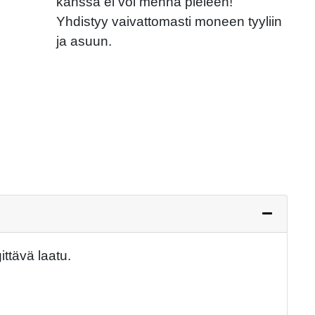
kanssa ei voi mennä pieleen!
Yhdistyy vaivattomasti moneen tyyliin
Next
ja asuun.
ttävä laatu.