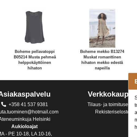
Boheme pellavatoppi
Boheme mekko B13274
B05214 Musta pehmeä
Muskat romanttinen
helppokäyttöinen
hihaton mekko edestä
hihaton
napeilla
Asiakaspalvelu
Verkkokaupp
S
+358 41 537 9381
Tilaus- ja toimitusehdo
t
juta.tuominen@hotmail.com
Rekisteriseloste
a
Ateneuminkuja Helsinki
m
Aukioloajat
h
A - PE 10-18, LA 10-16,