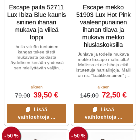
Escape paita 52711
Escape mekko
Lux Ibiza Blue kaunis
51903 Lux Hot Pink
sininen ihanan
vaaleanpunainen
mukava ja viileä
ihanan tilava ja
toppi
mukava mekko
hiuslaskoksilla
Iholla viileän tuntuinen
kangas tekee tästä
Juhlava ja todella mukava
mukavasta paidasta
mekko Escape mallistolta!
täydellisen kesään yhdessä
Mallissa ei ole hihoja eikä
sen miellyttävän väljän
istutettuja hartialinjoja. Malli
istuvuuden kanssa.
on ns. "laatikkomainen" ja
siinä on rennot mitoitukset.
alkaen
alkaen
39,50 €
72,50 €
79,00
145,00
Lisää
Lisää
vaihtoehtoja ...
vaihtoehtoja ...
- 50 %
- 50 %