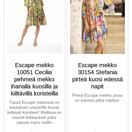
Escape mekko
Escape mekko
10051 Cecilia
30154 Stefania
pehmeä mekko
pirteä kuosi edessä
ihanalla kuosilla ja
napit
kiiltävillä koristeilla
Pirteä Escape mekko jossa
on edessä pitkä napitus.
Tässä Escape mekossa on
kauluksen ympärillä ihanat
kiiltävät koristeet! Mallissa on
kauniit leikkaukset jotka
saavat myös mallin
laskeutumaan upeasti ja