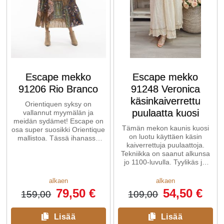
Escape mekko
Escape mekko
91206 Rio Branco
91248 Veronica
käsinkaiverrettu
Orientiquen syksy on
puulaatta kuosi
vallannut myymälän ja
meidän sydämet! Escape on
Tämän mekon kaunis kuosi
osa super suosikki Orientique
on luotu käyttäen käsin
mallistoa. Tässä ihanassa
kaiverrettuja puulaattoja.
mallissa on V-pääntie pienillä
Tekniikka on saanut alkunsa
...
jo 1100-luvulla. Tyylikäs ja
taiteellinen kuosi!
alkaen
alkaen
79,50 €
54,50 €
159,00
109,00
Lisää
Lisää