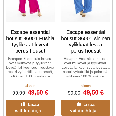
Escape essential
Escape essential
housut 36001 Fushia
housut 36001 sininen
tyylikkäät leveät
tyylikkäät leveät
perus housut
perus housut
Escapen Essentials-housut
Escapen Essentials-housut
ovat mukavat ja tyylikkäät.
ovat mukavat ja tyylikkäät.
Leveät lahkeensuut, joustava
Leveät lahkeensuut, joustava
resori vyötäröllä ja pehmeä,
resori vyötäröllä ja pehmeä,
silkkinen 100 % viskoosi
silkkinen 100 % viskoosi
luovat erittäin ...
luovat erittäin ...
alkaen
alkaen
49,50 €
49,50 €
99,00
99,00
Lisää
Lisää
vaihtoehtoja ...
vaihtoehtoja ...