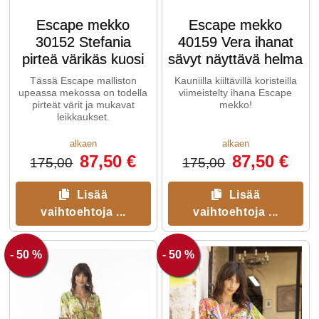
Escape mekko
Escape mekko
30152 Stefania
40159 Vera ihanat
pirteä värikäs kuosi
sävyt näyttävä helma
Tässä Escape malliston
Kauniilla kiiltävillä koristeilla
upeassa mekossa on todella
viimeistelty ihana Escape
pirteät värit ja mukavat
mekko!
leikkaukset.
alkaen
alkaen
87,50 €
87,50 €
175,00
175,00
Lisää
Lisää
vaihtoehtoja ...
vaihtoehtoja ...
- 50 %
- 50 %