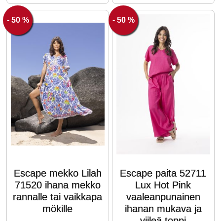
- 50 %
- 50 %
Escape mekko Lilah
Escape paita 52711
71520 ihana mekko
Lux Hot Pink
rannalle tai vaikkapa
vaaleanpunainen
mökille
ihanan mukava ja
viileä toppi