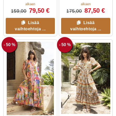
alkaen
alkaen
79,50 €
87,50 €
159,00
175,00
Lisää
Lisää
vaihtoehtoja ...
vaihtoehtoja ...
- 50 %
- 50 %