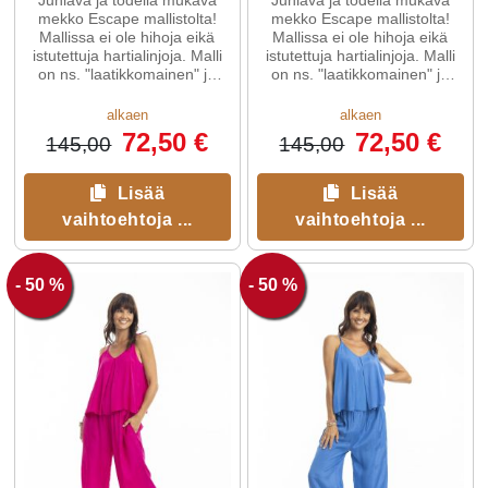
mekko Escape mallistolta!
mekko Escape mallistolta!
Mallissa ei ole hihoja eikä
Mallissa ei ole hihoja eikä
istutettuja hartialinjoja. Malli
istutettuja hartialinjoja. Malli
on ns. "laatikkomainen" ja
on ns. "laatikkomainen" ja
siinä on rennot mitoitukset.
siinä on rennot mitoitukset.
alkaen
alkaen
72,50 €
72,50 €
145,00
145,00
Lisää
Lisää
vaihtoehtoja ...
vaihtoehtoja ...
- 50 %
- 50 %