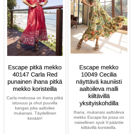
Escape pitkä mekko
Escape mekko
40147 Carla Red
10049 Cecilia
punainen ihana pitkä
näyttävä kauniisti
mekko koristeilla
aaltoileva malli
kiiltävillä
Carla-mekossa on ihana pitkä
yksityiskohdilla
istuvuus ja ohut puuvilla
kangas joka aaltoilee
Ihana, mukanasi aaltoileva
mukanasi. Täydellinen
mekko Escape:lta jossa on
kesään!
naisellinen syvä V-pääntie
kiiltävillä koristeilla.