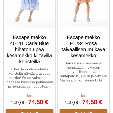
Escape mekko
Escape mekko
40141 Carla Blue
91234 Rosa
hihaton upea
taivaallisen mukava
kesämekko kiiltävillä
kesämekko
koristeilla
Taivaallisen pehmeä ja
hengittävä mekko on
Kiiltävillä yksityiskohdilla
täydellinen kesän
koristeltu näyttävä Escape
rantapäiville, juhliin ja arkeen!
mekko! Se on valmistettu
Mallissa on koristeina kiiltävät
ihanassa kuosissa pehmeään
yksityiskohdat ja romanttiset
ja hengittävään puuvillaan.
...
alkaen
alkaen
74,50 €
74,50 €
149,00
149,00