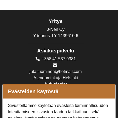
Yritys
J-Nen Oy
Y-tunnus: LY-1439610-6
Asiakaspalvelu
+358 41 537 9381
juta.tuominen@hotmail.com
Ateneuminkuja Helsinki
Aukioloajat
MA - PE 10-18, LA 10-16,
Evästeiden käytöstä
SU suljettu
Sivustoillamme käytetään evästeitä toiminnallisuuden
Verkkokauppa
toteuttamiseen, sivuston laadun tarkkailuun, sekä