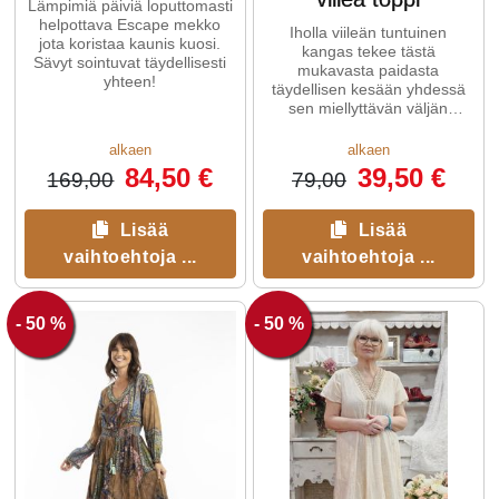
Lämpimiä päiviä loputtomasti
helpottava Escape mekko
Iholla viileän tuntuinen
jota koristaa kaunis kuosi.
kangas tekee tästä
Sävyt sointuvat täydellisesti
mukavasta paidasta
yhteen!
täydellisen kesään yhdessä
sen miellyttävän väljän
istuvuuden kanssa.
alkaen
alkaen
84,50 €
39,50 €
169,00
79,00
Lisää
Lisää
vaihtoehtoja ...
vaihtoehtoja ...
- 50 %
- 50 %