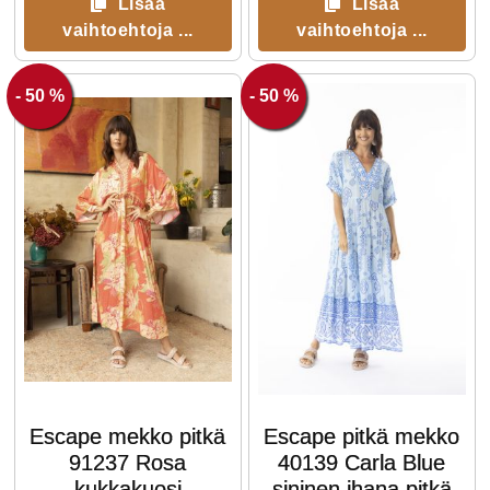
Lisää
Lisää
vaihtoehtoja ...
vaihtoehtoja ...
- 50 %
- 50 %
Escape mekko pitkä
Escape pitkä mekko
91237 Rosa
40139 Carla Blue
kukkakuosi
sininen ihana pitkä