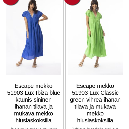
Escape mekko
Escape mekko
51903 Lux Ibiza blue
51903 Lux Classic
kaunis sininen
green vihreä ihanan
ihanan tilava ja
tilava ja mukava
mukava mekko
mekko
hiuslaskoksilla
hiuslaskoksilla
Juhlava ja todella mukava
Juhlava ja todella mukava