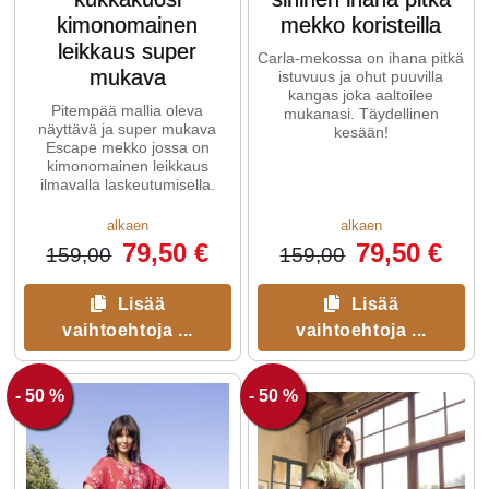
kimonomainen
mekko koristeilla
leikkaus super
Carla-mekossa on ihana pitkä
mukava
istuvuus ja ohut puuvilla
kangas joka aaltoilee
Pitempää mallia oleva
mukanasi. Täydellinen
näyttävä ja super mukava
kesään!
Escape mekko jossa on
kimonomainen leikkaus
ilmavalla laskeutumisella.
alkaen
alkaen
79,50 €
79,50 €
159,00
159,00
Lisää
Lisää
vaihtoehtoja ...
vaihtoehtoja ...
- 50 %
- 50 %