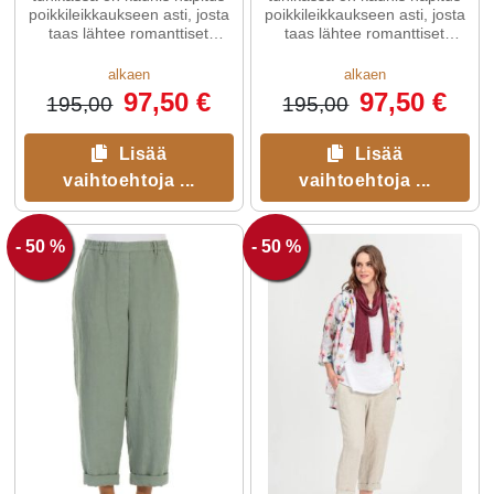
poikkileikkaukseen asti, josta
poikkileikkaukseen asti, josta
taas lähtee romanttiset
taas lähtee romanttiset
rypytykset.
rypytykset.
alkaen
alkaen
97,50 €
97,50 €
195,00
195,00
Lisää
Lisää
vaihtoehtoja ...
vaihtoehtoja ...
- 50 %
- 50 %