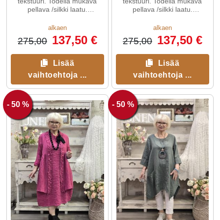
tekstuuri. Todella mukava
tekstuuri. Todella mukava
pellava /silkki laatu.
pellava /silkki laatu.
Luontainen vaatekappale,
Luontainen vaatekappale,
joka kääntää katseita ...
joka kääntää katseita ...
alkaen
alkaen
137,50 €
137,50 €
275,00
275,00
Lisää
Lisää
vaihtoehtoja ...
vaihtoehtoja ...
- 50 %
- 50 %