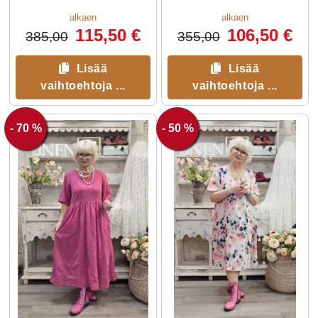
sulavasti ja huokuu ylellistä
tunnelmaa.
alkaen
alkaen
115,50 €
106,50 €
385,00
355,00
Lisää
Lisää
vaihtoehtoja ...
vaihtoehtoja ...
- 70 %
- 50 %