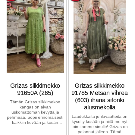
Grizas silkkimekko
Grizas silkkimekko
91650A (265)
91785 Metsän vihreä
(603) ihana sifonki
Tämän Grizas silkkimekon
alusmekolla
kangas on aivan
uskomattoman kevyttä ja
Laadukkaita juhlavaatteita on
pehmeää. Sopii erinomaisesti
kyselty kesään ja niitä me nyt
kaikkiin kevään ja kesän
toimitamme sinulle! Grizas on
juhliin. Malli on naisellinen,
palannut jälleen. Tämä
yksinkertainen ...