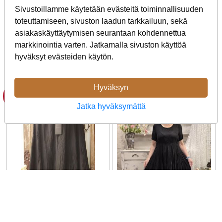
siinä on epäsymmetrinen
siinä on epäsymmetrinen
Sivustoillamme käytetään evästeitä toiminnallisuuden
helma,
helma,
alkaen
alkaen
toteuttamiseen, sivuston laadun tarkkailuun, sekä
209,00 €
209,00 €
asiakaskäyttäytymisen seurantaan kohdennettua
markkinointia varten. Jatkamalla sivuston käyttöä
Lisää
Lisää
hyväksyt evästeiden käytön.
vaihtoehtoja ...
vaihtoehtoja ...
Hyväksyn
- 30 %
Jatka hyväksymättä