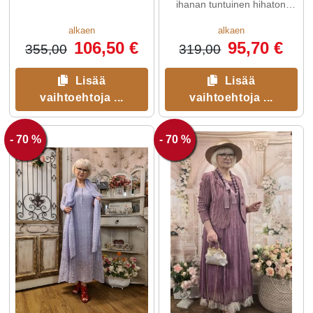
ihanan tuntuinen hihaton
mekko on pehmeän ...
alkaen
alkaen
106,50 €
95,70 €
355,00
319,00
Lisää
Lisää
vaihtoehtoja ...
vaihtoehtoja ...
- 70 %
- 70 %