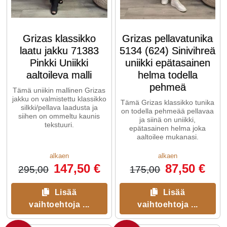
Grizas klassikko
Grizas pellavatunika
laatu jakku 71383
5134 (624) Sinivihreä
Pinkki Uniikki
uniikki epätasainen
aaltoileva malli
helma todella
pehmeä
Tämä uniikin mallinen Grizas
jakku on valmistettu klassikko
Tämä Grizas klassikko tunika
silkki/pellava laadusta ja
on todella pehmeää pellavaa
siihen on ommeltu kaunis
ja siinä on uniikki,
tekstuuri.
epätasainen helma joka
aaltoilee mukanasi.
alkaen
alkaen
147,50 €
87,50 €
295,00
175,00
Lisää
Lisää
vaihtoehtoja ...
vaihtoehtoja ...