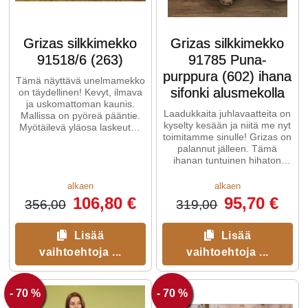
Grizas silkkimekko
Grizas silkkimekko
91518/6 (263)
91785 Puna-
purppura (602) ihana
Tämä näyttävä unelmamekko
sifonki alusmekolla
on täydellinen! Kevyt, ilmava
ja uskomattoman kaunis.
Laadukkaita juhlavaatteita on
Mallissa on pyöreä pääntie.
kyselty kesään ja niitä me nyt
Myötäilevä yläosa laskeutuu
toimitamme sinulle! Grizas on
upeaksi, leveäksi helmaksi.
palannut jälleen. Tämä
ihanan tuntuinen hihaton
mekko on pehmeän ...
alkaen
alkaen
106,80 €
95,70 €
356,00
319,00
Lisää
Lisää
vaihtoehtoja ...
vaihtoehtoja ...
- 70 %
- 70 %