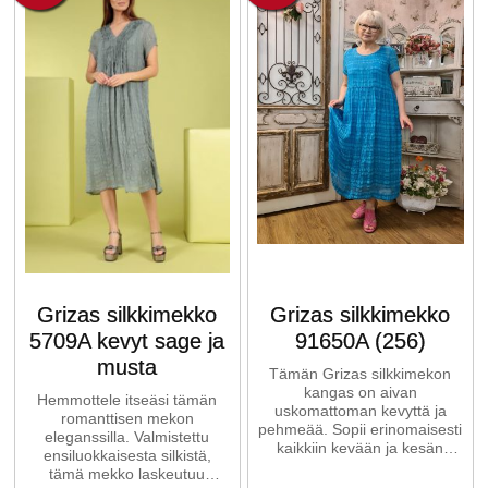
Grizas silkkimekko
Grizas silkkimekko
5709A kevyt sage ja
91650A (256)
musta
Tämän Grizas silkkimekon
kangas on aivan
Hemmottele itseäsi tämän
uskomattoman kevyttä ja
romanttisen mekon
pehmeää. Sopii erinomaisesti
eleganssilla. Valmistettu
kaikkiin kevään ja kesän
ensiluokkaisesta silkistä,
juhliin. Malli on naisellinen,
tämä mekko laskeutuu
yksinkertainen ...