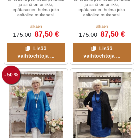
ja siinä on uniikki,
ja siinä on uniikki,
epätasainen helma joka
epätasainen helma joka
aaltoilee mukanasi.
aaltoilee mukanasi.
alkaen
alkaen
87,50 €
87,50 €
175,00
175,00
Lisää
Lisää
vaihtoehtoja ...
vaihtoehtoja ...
- 50 %