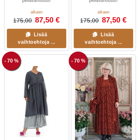
pellavahousut!
pellavahousut!
alkaen
alkaen
87,50 €
87,50 €
175,00
175,00
Lisää
Lisää
vaihtoehtoja ...
vaihtoehtoja ...
- 70 %
- 70 %