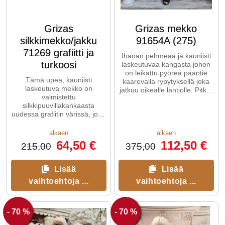
Grizas
Grizas mekko
silkkimekko/jakku
91654A (275)
71269 grafiitti ja
Ihanan pehmeää ja kauniisti
turkoosi
laskeutuvaa kangasta johon
on leikattu pyöreä pääntie
Tämä upea, kauniisti
kaarevalla rypytyksellä joka
laskeutuva mekko on
jatkuu oikealle lantiolle. Pitkät
valmistettu
hihat.
silkkipuuvillakankaasta
uudessa grafiitin värissä, joka
sopii mihin tahansa tyyliin.
Saatavilla myös turkoosina.
alkaen
alkaen
64,50 €
112,50 €
215,00
375,00
Lisää
Lisää
vaihtoehtoja ...
vaihtoehtoja ...
- 70 %
- 70 %