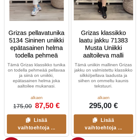
Grizas pellavatunika
Grizas klassikko
5134 Sininen uniikki
laatu jakku 71383
epätasainen helma
Musta Uniikki
todella pehmeä
aaltoileva malli
Tämä Grizas klassikko tunika
Tämä uniikin mallinen Grizas
on todella pehmeää pellavaa
jakku on valmistettu klassikko
ja siinä on uniikki,
silkki/pellava laadusta ja
epätasainen helma joka
siihen on ommeltu kaunis
aaltoilee mukanasi.
tekstuuri.
alkaen
alkaen
87,50 €
295,00 €
175,00
Lisää
Lisää
vaihtoehtoja ...
vaihtoehtoja ...