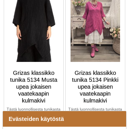
Grizas klassikko
Grizas klassikko
tunika 5134 Musta
tunika 5134 Pinkki
upea jokaisen
upea jokaisen
vaatekaapin
vaatekaapin
kulmakivi
kulmakivi
Tästä luonnollisesta tunikasta
Tästä luonnollisesta tunikasta
tulee hetkessä vaatekaappisi
tulee hetkessä vaatekaappisi
Evästeiden käytöstä
suosikki. Se on leikattu
suosikki. Se on leikattu
ryppyisestä
ryppyisestä
pellava/silkkikankaasta ja
pellava/silkkikankaasta ja