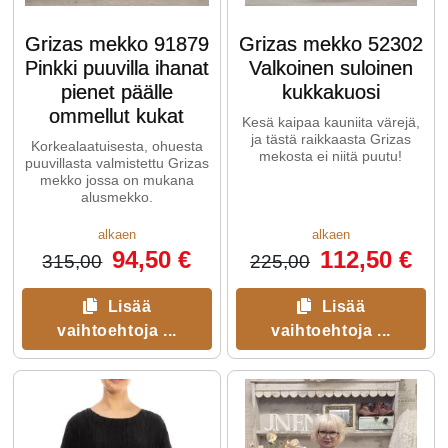
Grizas mekko 91879
Grizas mekko 52302
Pinkki puuvilla ihanat
Valkoinen suloinen
pienet päälle
kukkakuosi
ommellut kukat
Kesä kaipaa kauniita värejä,
ja tästä raikkaasta Grizas
Korkealaatuisesta, ohuesta
mekosta ei niitä puutu!
puuvillasta valmistettu Grizas
mekko jossa on mukana
alusmekko.
alkaen
alkaen
94,50 €
112,50 €
315,00
225,00
Lisää
Lisää
vaihtoehtoja ...
vaihtoehtoja ...