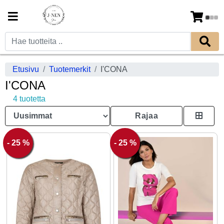
Etusivu
Tuotemerkit
I'CONA
I'CONA
4 tuotetta
Rajaa
- 25 %
- 25 %