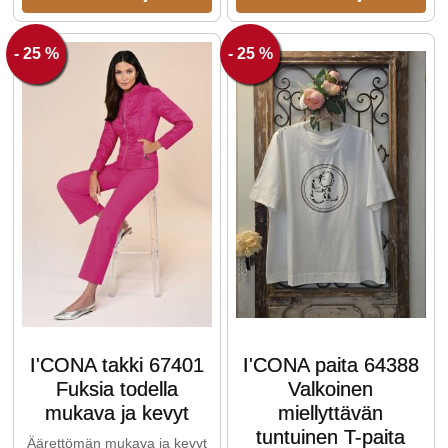
- 25 %
- 25 %
I'CONA takki 67401
I'CONA paita 64388
Fuksia todella
Valkoinen
mukava ja kevyt
miellyttävän
tuntuinen T-paita
Äärettömän mukava ja kevyt