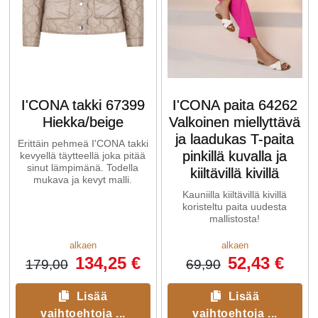
I'CONA takki 67399
I'CONA paita 64262
Hiekka/beige
Valkoinen miellyttävä
ja laadukas T-paita
Erittäin pehmeä I'CONA takki
pinkillä kuvalla ja
kevyellä täytteellä joka pitää
sinut lämpimänä. Todella
kiiltävillä kivillä
mukava ja kevyt malli.
Kauniilla kiiltävillä kivillä
koristeltu paita uudesta
mallistosta!
alkaen
alkaen
134,25 €
52,43 €
179,00
69,90
Lisää
Lisää
vaihtoehtoja ...
vaihtoehtoja ...