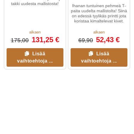
takki uudesta mallistosta!
Ihanan tuntuinen pehmeä T-
paita uudelta mallistolta! Siinä
on edessä tyylikäs printti jota
koristaa kimaltelevat kivet.
alkaen
alkaen
131,25 €
52,43 €
175,00
69,90
Lisää
Lisää
vaihtoehtoja ...
vaihtoehtoja ...