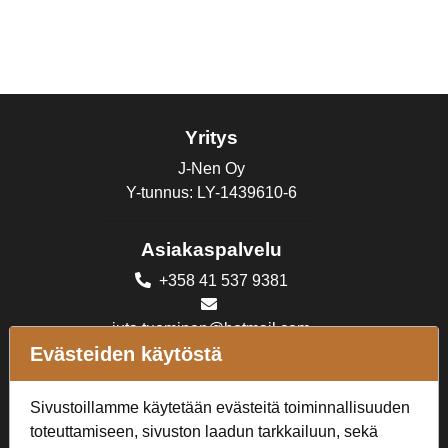
Yritys
J-Nen Oy
Y-tunnus: LY-1439610-6
Asiakaspalvelu
+358 41 537 9381
juta.tuominen@hotmail.com
Evästeiden käytöstä
Ateneuminkuja Helsinki
Aukioloajat
MA - PE 10-18, LA 10-16,
Sivustoillamme käytetään evästeitä toiminnallisuuden
SU suljettu
toteuttamiseen, sivuston laadun tarkkailuun, sekä