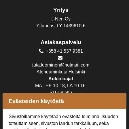
Yritys
J-Nen Oy
Y-tunnus: LY-1439610-6
Asiakaspalvelu
+358 41 537 9381
juta.tuominen@hotmail.com
Ateneuminkuja Helsinki
Aukioloajat
MA - PE 10-18, LA 10-16,
SU suljettu
Evästeiden käytöstä
Verkkokauppa
Sivustoillamme käytetään evästeitä toiminnallisuuden
Tilaus- ja toimitusehdot
toteuttamiseen, sivuston laadun tarkkailuun, sekä
Rekisteriseloste