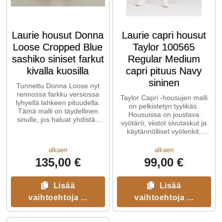
Laurie housut Donna
Laurie capri housut
Loose Cropped Blue
Taylor 100565
sashiko siniset farkut
Regular Medium
kivalla kuosilla
capri pituus Navy
sininen
Tunnettu Donna Loose nyt
rennossa farkku versiossa
Taylor Capri -housujen malli
lyhyellä lahkeen pituudella.
on pelkistetyn tyylikäs.
Tämä malli on täydellinen
Housuissa on joustava
sinulle, jos haluat yhdistää
vyötärö, viistot sivutaskut ja
farkut Donna mallin
käytännölliset vyölenkit.
Joustavan vyötärönauhan, ...
alkaen
alkaen
135,00 €
99,00 €
Lisää
Lisää
vaihtoehtoja ...
vaihtoehtoja ...