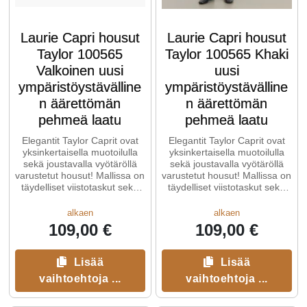
Laurie Capri housut
Laurie Capri housut
Taylor 100565
Taylor 100565 Khaki
Valkoinen uusi
uusi
ympäristöystävälline
ympäristöystävälline
n äärettömän
n äärettömän
pehmeä laatu
pehmeä laatu
Elegantit Taylor Caprit ovat
Elegantit Taylor Caprit ovat
yksinkertaisella muotoilulla
yksinkertaisella muotoilulla
sekä joustavalla vyötäröllä
sekä joustavalla vyötäröllä
varustetut housut! Mallissa on
varustetut housut! Mallissa on
täydelliset viistotaskut sekä
täydelliset viistotaskut sekä
vyölenkit.
vyölenkit.
alkaen
alkaen
109,00 €
109,00 €
Lisää
Lisää
vaihtoehtoja ...
vaihtoehtoja ...