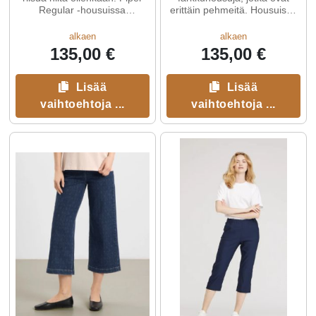
Regular -housuissa
erittäin pehmeitä. Housuissa
yhdistyvät naisellinen malli, ...
on 5-taskuinen
alkaen
alkaen
135,00 €
135,00 €
Lisää
Lisää
vaihtoehtoja ...
vaihtoehtoja ...