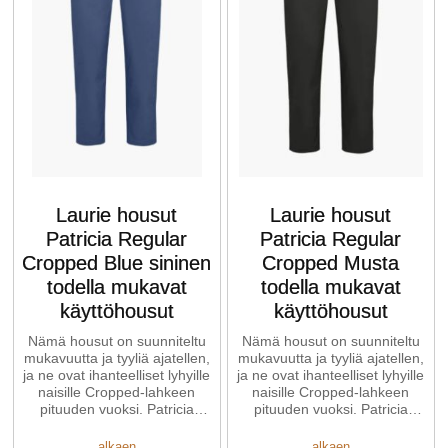
Laurie housut
Laurie housut
Patricia Regular
Patricia Regular
Cropped Blue sininen
Cropped Musta
todella mukavat
todella mukavat
käyttöhousut
käyttöhousut
Nämä housut on suunniteltu
Nämä housut on suunniteltu
mukavuutta ja tyyliä ajatellen,
mukavuutta ja tyyliä ajatellen,
ja ne ovat ihanteelliset lyhyille
ja ne ovat ihanteelliset lyhyille
naisille Cropped-lahkeen
naisille Cropped-lahkeen
pituuden vuoksi. Patricia
pituuden vuoksi. Patricia
mallissa on normaali ...
mallissa on normaali ...
alkaen
alkaen