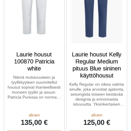
Laurie housut
Laurie housut Kelly
100870 Patricia
Regular Medium
white
pituus Blue sininen
käyttöhousut
Nämä mukavuuteen ja
tyylikkyyteen suunnitellut
Kelly Regular on oikea valinta
housut sopivat ihanteellisesti
sinulle, joka arvostat ajatonta,
moneen tyyliin ja asuun.
sesongista toiseen kestävää
Patricia Puressa on normaali
designia ja erinomaista
istuvuus ja joustava
istuvuutta. Yksinkertaisen
vyötärönauha ...
tyylikäs, mutta ...
alkaen
alkaen
135,00 €
125,00 €