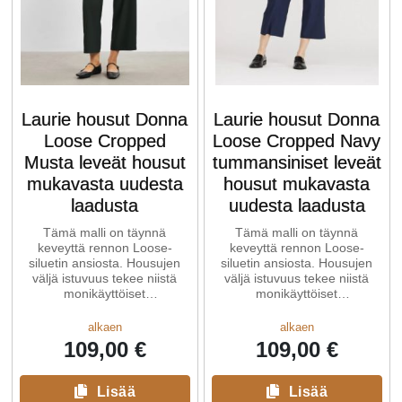
Laurie housut Donna
Laurie housut Donna
Loose Cropped
Loose Cropped Navy
Musta leveät housut
tummansiniset leveät
mukavasta uudesta
housut mukavasta
laadusta
uudesta laadusta
Tämä malli on täynnä
Tämä malli on täynnä
keveyttä rennon Loose-
keveyttä rennon Loose-
siluetin ansiosta. Housujen
siluetin ansiosta. Housujen
väljä istuvuus tekee niistä
väljä istuvuus tekee niistä
monikäyttöiset
monikäyttöiset
jokapäiväisessä elämässä.
jokapäiväisessä elämässä.
Donna ...
Donna ...
alkaen
alkaen
109,00 €
109,00 €
Lisää
Lisää