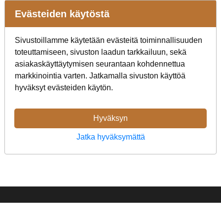
vyötärö, viistot sivutaskut ja
käytännölliset vyölenkit.
Evästeiden käytöstä
Joustavan vyötärönauhan, ...
alkaen
99,00 €
Sivustoillamme käytetään evästeitä toiminnallisuuden
toteuttamiseen, sivuston laadun tarkkailuun, sekä
Lisää
asiakaskäyttäytymisen seurantaan kohdennettua
vaihtoehtoja ...
markkinointia varten. Jatkamalla sivuston käyttöä
hyväksyt evästeiden käytön.
Hyväksyn
Jatka hyväksymättä
Yritys