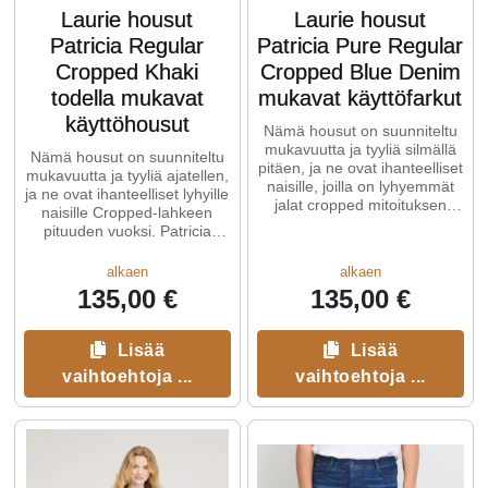
Laurie housut
Laurie housut
Patricia Regular
Patricia Pure Regular
Cropped Khaki
Cropped Blue Denim
todella mukavat
mukavat käyttöfarkut
käyttöhousut
Nämä housut on suunniteltu
mukavuutta ja tyyliä silmällä
Nämä housut on suunniteltu
pitäen, ja ne ovat ihanteelliset
mukavuutta ja tyyliä ajatellen,
naisille, joilla on lyhyemmät
ja ne ovat ihanteelliset lyhyille
jalat cropped mitoituksen
naisille Cropped-lahkeen
ansiosta.
pituuden vuoksi. Patricia
mallissa on normaali ...
alkaen
alkaen
135,00 €
135,00 €
Lisää
Lisää
vaihtoehtoja ...
vaihtoehtoja ...