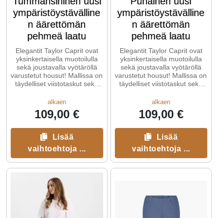
Tummansininen uusi
Punainen uusi
ympäristöystävälline
ympäristöystävälline
n äärettömän
n äärettömän
pehmeä laatu
pehmeä laatu
Elegantit Taylor Caprit ovat
Elegantit Taylor Caprit ovat
yksinkertaisella muotoilulla
yksinkertaisella muotoilulla
sekä joustavalla vyötäröllä
sekä joustavalla vyötäröllä
varustetut housut! Mallissa on
varustetut housut! Mallissa on
täydelliset viistotaskut sekä
täydelliset viistotaskut sekä
vyölenkit.
vyölenkit.
alkaen
alkaen
109,00 €
109,00 €
Lisää
Lisää
vaihtoehtoja ...
vaihtoehtoja ...