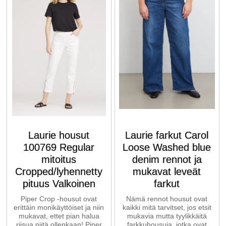
Laurie housut
Laurie farkut Carol
100769 Regular
Loose Washed blue
mitoitus
denim rennot ja
Cropped/lyhennetty
mukavat leveät
pituus Valkoinen
farkut
Piper Crop -housut ovat
Nämä rennot housut ovat
erittäin monikäyttöiset ja niin
kaikki mitä tarvitset, jos etsit
mukavat, ettet pian halua
mukavia mutta tyylikkäitä
riisua niitä ollenkaan! Piper
farkkuhousuja, jotka ovat