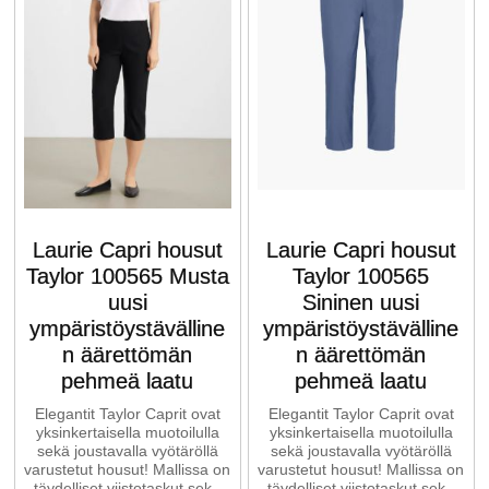
Laurie Capri housut
Laurie Capri housut
Taylor 100565 Musta
Taylor 100565
uusi
Sininen uusi
ympäristöystävälline
ympäristöystävälline
n äärettömän
n äärettömän
pehmeä laatu
pehmeä laatu
Elegantit Taylor Caprit ovat
Elegantit Taylor Caprit ovat
yksinkertaisella muotoilulla
yksinkertaisella muotoilulla
sekä joustavalla vyötäröllä
sekä joustavalla vyötäröllä
varustetut housut! Mallissa on
varustetut housut! Mallissa on
täydelliset viistotaskut sekä
täydelliset viistotaskut sekä