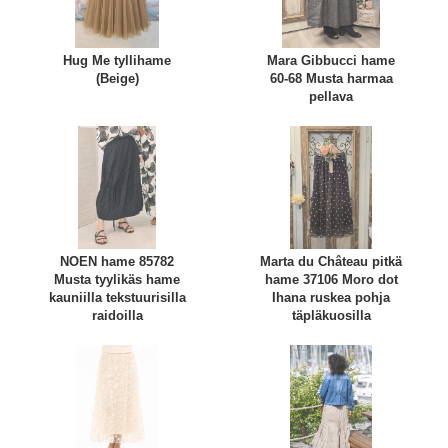
Hug Me tyllihame
Mara Gibbucci hame
(Beige)
60-68 Musta harmaa
pellava
NOEN hame 85782
Marta du Château pitkä
Musta tyylikäs hame
hame 37106 Moro dot
kauniilla tekstuurisilla
Ihana ruskea pohja
raidoilla
täpläkuosilla