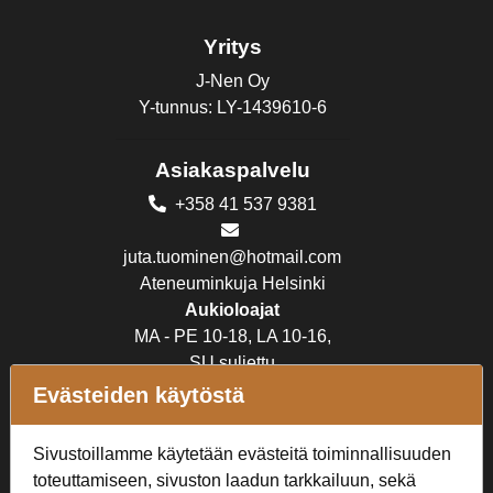
Yritys
J-Nen Oy
Y-tunnus: LY-1439610-6
Asiakaspalvelu
+358 41 537 9381
juta.tuominen@hotmail.com
Ateneuminkuja Helsinki
Aukioloajat
MA - PE 10-18, LA 10-16,
SU suljettu
Evästeiden käytöstä
Verkkokauppa
Sivustoillamme käytetään evästeitä toiminnallisuuden
Tilaus- ja toimitusehdot
toteuttamiseen, sivuston laadun tarkkailuun, sekä
Rekisteriseloste