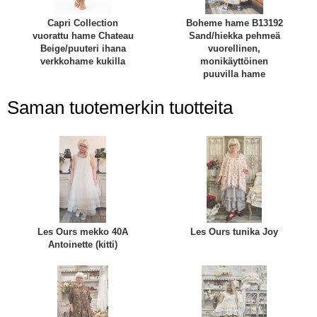
Capri Collection
Boheme hame B13192
vuorattu hame Chateau
Sand/hiekka pehmeä
Beige/puuteri ihana
vuorellinen,
verkkohame kukilla
monikäyttöinen
puuvilla hame
Saman tuotemerkin tuotteita
Les Ours mekko 40A
Les Ours tunika Joy
Antoinette (kitti)