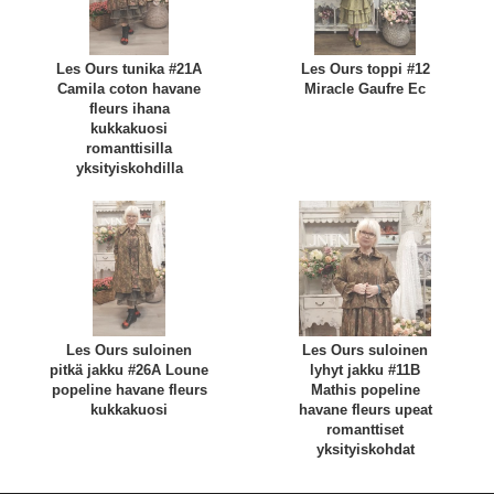
Les Ours tunika #21A
Les Ours toppi #12
Camila coton havane
Miracle Gaufre Ec
fleurs ihana
kukkakuosi
romanttisilla
yksityiskohdilla
Les Ours suloinen
Les Ours suloinen
pitkä jakku #26A Loune
lyhyt jakku #11B
popeline havane fleurs
Mathis popeline
kukkakuosi
havane fleurs upeat
romanttiset
yksityiskohdat