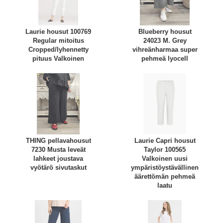
Laurie housut 100769
Blueberry housut
Regular mitoitus
24023 M. Grey
Cropped/lyhennetty
vihreänharmaa super
pituus Valkoinen
pehmeä lyocell
THING pellavahousut
Laurie Capri housut
7230 Musta leveät
Taylor 100565
lahkeet joustava
Valkoinen uusi
vyötärö sivutaskut
ympäristöystävällinen
äärettömän pehmeä
laatu