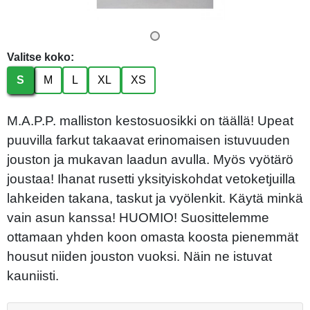
Valitse koko:
S
M
L
XL
XS
M.A.P.P. malliston kestosuosikki on täällä! Upeat
puuvilla farkut takaavat erinomaisen istuvuuden
jouston ja mukavan laadun avulla. Myös vyötärö
joustaa! Ihanat rusetti yksityiskohdat vetoketjuilla
lahkeiden takana, taskut ja vyölenkit. Käytä minkä
vain asun kanssa! HUOMIO! Suosittelemme
ottamaan yhden koon omasta koosta pienemmät
housut niiden jouston vuoksi. Näin ne istuvat
kauniisti.