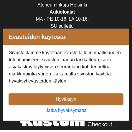
Ateneuminkuja Helsinki
Aukioloajat
MA - PE 10-18, LA 10-16,
SU suljettu
Evästeiden käytöstä
Verkkokauppa
Tilaus- ja toimitusehdot
Sivustoillamme käytetään evästeitä toiminnallisuuden
Rekisteriseloste
toteuttamiseen, sivuston laadun tarkkailuun, sekä
asiakaskäyttäytymisen seurantaan kohdennettua
markkinointia varten. Jatkamalla sivuston käyttöä
Seuraa Meitä
hyväksyt evästeiden käytön.
Hyväksyn
Jatka hyväksymättä