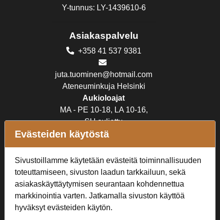
Y-tunnus: LY-1439610-6
Asiakaspalvelu
+358 41 537 9381
juta.tuominen@hotmail.com
Ateneuminkuja Helsinki
Aukioloajat
MA - PE 10-18, LA 10-16,
SU suljettu
Evästeiden käytöstä
Verkkokauppa
Sivustoillamme käytetään evästeitä toiminnallisuuden
Tilaus- ja toimitusehdot
toteuttamiseen, sivuston laadun tarkkailuun, sekä
Rekisteriseloste
asiakaskäyttäytymisen seurantaan kohdennettua
markkinointia varten. Jatkamalla sivuston käyttöä
Seuraa Meitä
hyväksyt evästeiden käytön.