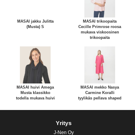
MASAI jakku Julitta
MASAI trikoopaita
(Musta) S
Cecille Primrose roosa
mukava viskoosinen
trikoopaita
MASAI huivi Amega
MASAI mekko Nasya
Musta klassikko
Carmine Koralli
todella mukava huivi
tyylikäs pellava shaped
Yritys
J-Nen Oy