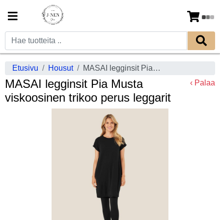
Etusivu
Housut
MASAI legginsit Pia Musta viskoosinen trikoo perus leggarit
MASAI legginsit Pia Musta
‹ Palaa
viskoosinen trikoo perus leggarit
Previous
Next