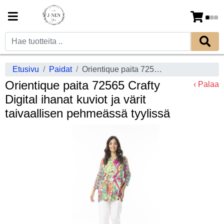
Etusivu
Paidat
Orientique paita 72565 Crafty Digital ihanat kuviot ja värit taivaallisen pehmeässä tyylissä
Orientique paita 72565 Crafty
‹ Palaa
Digital ihanat kuviot ja värit
taivaallisen pehmeässä tyylissä
Previous
Next