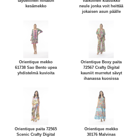
täydellinen hihaton
Valkoinen klassikko
kesämekko
neule jonka voit heittää
jokaisen asun päälle
Orientique mekko
Orientique Boxy paita
61738 Sao Bento upea
72567 Crafty Digital
yhdistelmä kuvioita
kauniit murretut sävyt
ihanassa kuosissa
Orientique paita 72565
Orientique mekko
Scenic Crafty Digital
30176 Malvinas