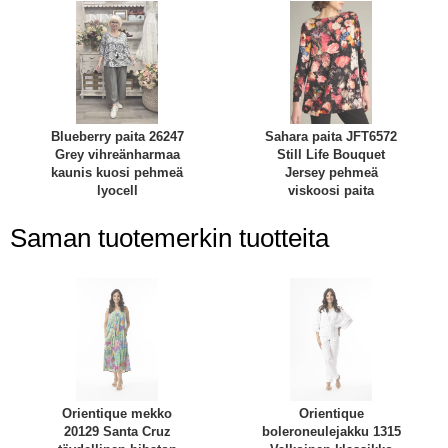
Blueberry paita 26247
Sahara paita JFT6572
Grey vihreänharmaa
Still Life Bouquet
kaunis kuosi pehmeä
Jersey pehmeä
lyocell
viskoosi paita
Saman tuotemerkin tuotteita
Orientique mekko
Orientique
20129 Santa Cruz
boleroneulejakku 1315