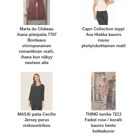
Marta du Château
Capri Collection toppi
ihana pitsipaita 7707
Ava Hiekka kaunis
Bordeaux
ruusu
viininpunainen
yksityiskohtainen malli
romanttinen malli,
ihana kun näkyy
neuleen alta
MASAI paita Cecille
THING tunika 7213
Jersey perus
Faded rose / koralli
viskoositrikoo
kaunis hento
kukkakuosi