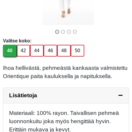
Valitse koko:
40
42
44
46
48
50
Ihoa hellivästä, pehmeästä kankaasta valmistettu
Orientique paita kauluksella ja napituksella.
Lisätietoja
Materiaali: 100% rayon. Taivallisen pehmeä
luonnonkuitu joka myös hengittää hyvin.
Erittäin mukava ja kevyt.