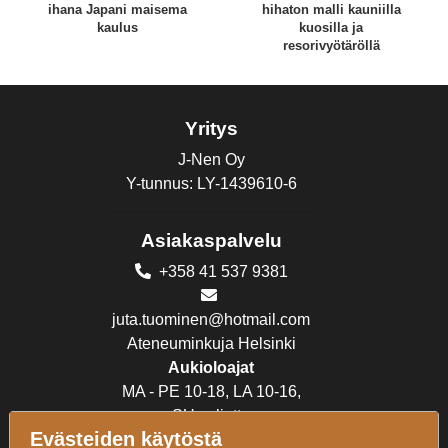
ihana Japani maisema
hihaton malli kauniilla
kaulus
kuosilla ja
resorivyötäröllä
Yritys
J-Nen Oy
Y-tunnus: LY-1439610-6
Asiakaspalvelu
+358 41 537 9381
juta.tuominen@hotmail.com
Ateneuminkuja Helsinki
Aukioloajat
MA - PE 10-18, LA 10-16,
SU suljettu
Evästeiden käytöstä