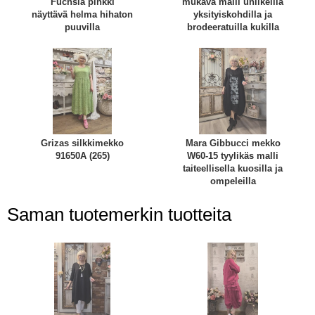
Fuchsia pinkki
mukava malli uniikeilla
näyttävä helma hihaton
yksityiskohdilla ja
puuvilla
brodeeratuilla kukilla
Grizas silkkimekko
Mara Gibbucci mekko
91650A (265)
W60-15 tyylikäs malli
taiteellisella kuosilla ja
ompeleilla
Saman tuotemerkin tuotteita