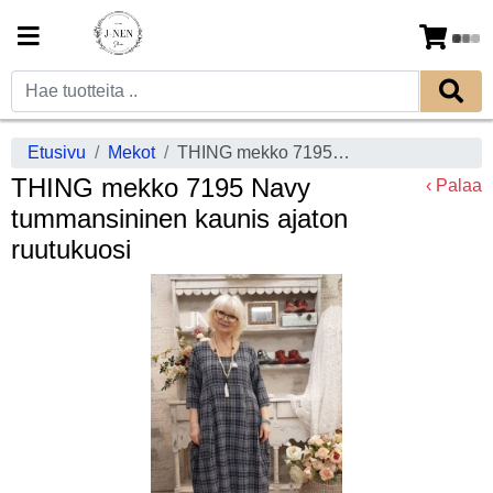
Etusivu
Mekot
THING mekko 7195 Navy tummansininen kaunis ajaton ruutukuosi
THING mekko 7195 Navy
‹ Palaa
tummansininen kaunis ajaton
ruutukuosi
Previous
Next