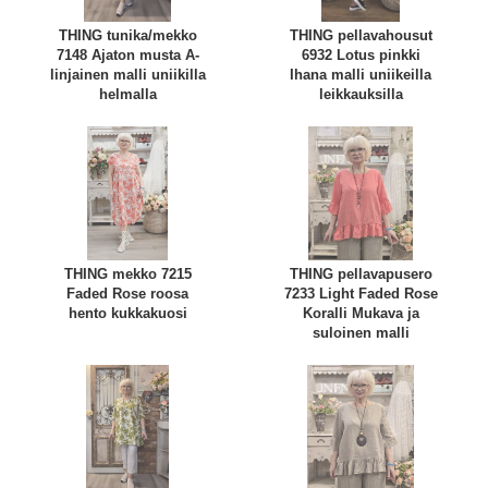
THING tunika/mekko
THING pellavahousut
7148 Ajaton musta A-
6932 Lotus pinkki
linjainen malli uniikilla
Ihana malli uniikeilla
helmalla
leikkauksilla
THING mekko 7215
THING pellavapusero
Faded Rose roosa
7233 Light Faded Rose
hento kukkakuosi
Koralli Mukava ja
suloinen malli