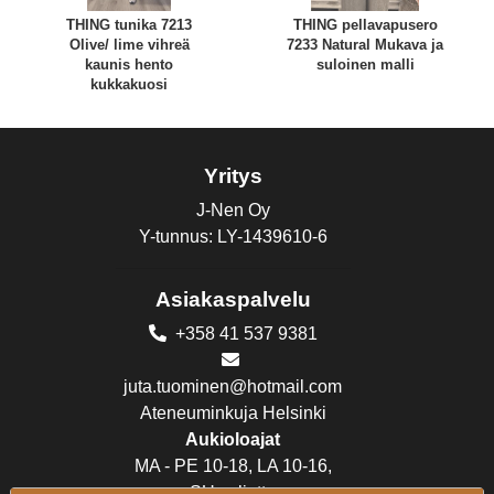
THING tunika 7213
THING pellavapusero
Olive/ lime vihreä
7233 Natural Mukava ja
kaunis hento
suloinen malli
kukkakuosi
Yritys
J-Nen Oy
Y-tunnus: LY-1439610-6
Asiakaspalvelu
+358 41 537 9381
juta.tuominen@hotmail.com
Ateneuminkuja Helsinki
Aukioloajat
MA - PE 10-18, LA 10-16,
SU suljettu