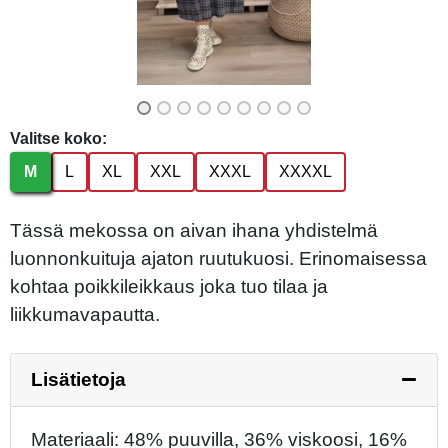
Valitse koko:
M
L
XL
XXL
XXXL
XXXXL
Tässä mekossa on aivan ihana yhdistelmä
luonnonkuituja ajaton ruutukuosi. Erinomaisessa
kohtaa poikkileikkaus joka tuo tilaa ja
liikkumavapautta.
Lisätietoja
Materiaali: 48% puuvilla, 36% viskoosi, 16%