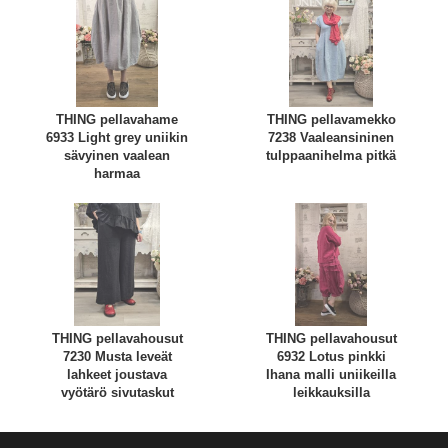
THING pellavahame
THING pellavamekko
6933 Light grey uniikin
7238 Vaaleansininen
sävyinen vaalean
tulppaanihelma pitkä
harmaa
THING pellavahousut
THING pellavahousut
7230 Musta leveät
6932 Lotus pinkki
lahkeet joustava
Ihana malli uniikeilla
vyötärö sivutaskut
leikkauksilla