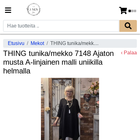
Etusivu
Mekot
THING tunika/mekko 7148 Ajaton musta A-linjainen malli uniikilla helmalla
THING tunika/mekko 7148 Ajaton
‹ Palaa
musta A-linjainen malli uniikilla
helmalla
Previous
Next