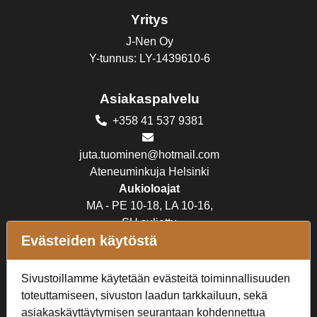
Yritys
J-Nen Oy
Y-tunnus: LY-1439610-6
Asiakaspalvelu
+358 41 537 9381
juta.tuominen@hotmail.com
Ateneuminkuja Helsinki
Aukioloajat
MA - PE 10-18, LA 10-16,
SU suljettu
Evästeiden käytöstä
Verkkokauppa
Sivustoillamme käytetään evästeitä toiminnallisuuden
Tilaus- ja toimitusehdot
toteuttamiseen, sivuston laadun tarkkailuun, sekä
Rekisteriseloste
asiakaskäyttäytymisen seurantaan kohdennettua