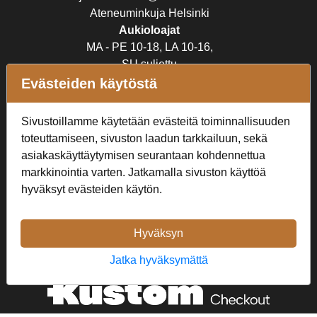
Ateneuminkuja Helsinki
Aukioloajat
MA - PE 10-18, LA 10-16,
SU suljettu
Evästeiden käytöstä
Verkkokauppa
Sivustoillamme käytetään evästeitä toiminnallisuuden
Tilaus- ja toimitusehdot
toteuttamiseen, sivuston laadun tarkkailuun, sekä
Rekisteriseloste
asiakaskäyttäytymisen seurantaan kohdennettua
markkinointia varten. Jatkamalla sivuston käyttöä
Seuraa Meitä
hyväksyt evästeiden käytön.
Hyväksyn
Jatka hyväksymättä