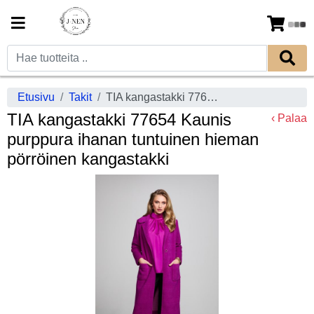
Etusivu
Takit
TIA kangastakki 77654 Kaunis purppura ihanan tuntuinen hieman pörröinen kangastakki
TIA kangastakki 77654 Kaunis
‹ Palaa
purppura ihanan tuntuinen hieman
pörröinen kangastakki
Previous
Next