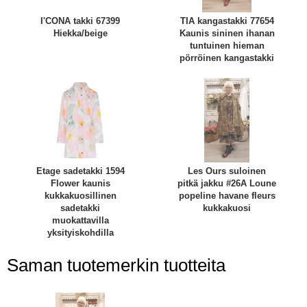
I'CONA takki 67399
TIA kangastakki 77654
Hiekka/beige
Kaunis sininen ihanan
tuntuinen hieman
pörröinen kangastakki
Etage sadetakki 1594
Les Ours suloinen
Flower kaunis
pitkä jakku #26A Loune
kukkakuosillinen
popeline havane fleurs
sadetakki
kukkakuosi
muokattavilla
yksityiskohdilla
Saman tuotemerkin tuotteita