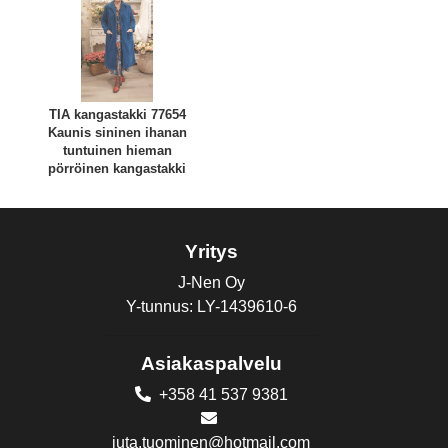
TIA kangastakki 77654
Kaunis sininen ihanan
tuntuinen hieman
pörröinen kangastakki
Yritys
J-Nen Oy
Y-tunnus: LY-1439610-6
Asiakaspalvelu
+358 41 537 9381
juta.tuominen@hotmail.com