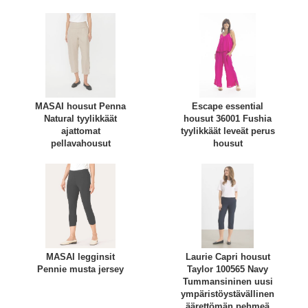
MASAI housut Penna
Escape essential
Natural tyylikkäät
housut 36001 Fushia
ajattomat
tyylikkäät leveät perus
pellavahousut
housut
MASAI legginsit
Laurie Capri housut
Pennie musta jersey
Taylor 100565 Navy
Tummansininen uusi
ympäristöystävällinen
äärettömän pehmeä