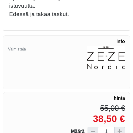
istuvuutta.
Edessä ja takaa taskut.
info
Valmistaja
hinta
55,00 €
38,50 €
Määrä