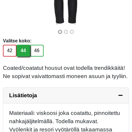
Valitse koko:
42
44
46
Coated/coatatut housut ovat todella trendikkäitä!
Ne sopivat vaivattomasti moneen asuun ja tyyliin.
Lisätietoja
Materiaali: viskoosi joka coatattu, pinnoitettu
nahkajäljitelmällä. Todella mukavat.
Vyölenkit ja resori vyötäröllä takaamassa