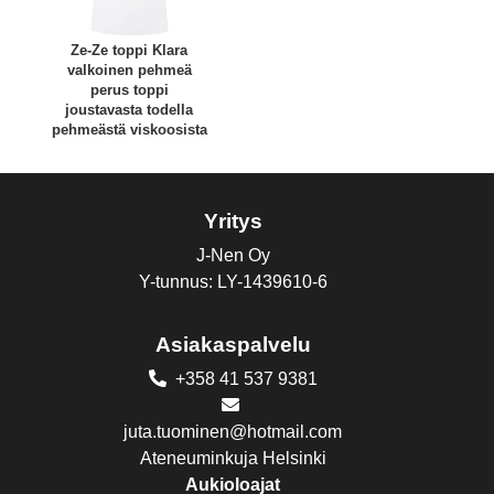
Ze-Ze toppi Klara
valkoinen pehmeä
perus toppi
joustavasta todella
pehmeästä viskoosista
Yritys
J-Nen Oy
Y-tunnus: LY-1439610-6
Asiakaspalvelu
+358 41 537 9381
juta.tuominen@hotmail.com
Ateneuminkuja Helsinki
Aukioloajat