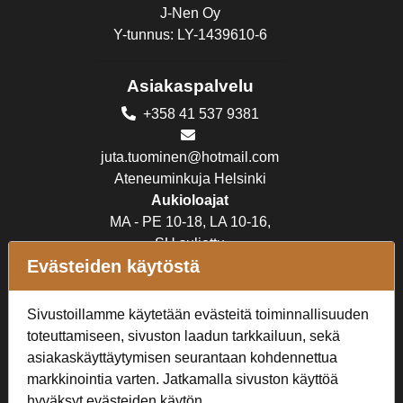
J-Nen Oy
Y-tunnus: LY-1439610-6
Asiakaspalvelu
+358 41 537 9381
juta.tuominen@hotmail.com
Ateneuminkuja Helsinki
Aukioloajat
MA - PE 10-18, LA 10-16,
SU suljettu
Evästeiden käytöstä
Verkkokauppa
Sivustoillamme käytetään evästeitä toiminnallisuuden
Tilaus- ja toimitusehdot
toteuttamiseen, sivuston laadun tarkkailuun, sekä
Rekisteriseloste
asiakaskäyttäytymisen seurantaan kohdennettua
markkinointia varten. Jatkamalla sivuston käyttöä
Seuraa Meitä
hyväksyt evästeiden käytön.