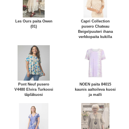
Les Ours paita Owen
Capri Collection
(01)
pusero Chateau
Beige/puuteri ihana
verkkopaita kukilla
Pont Neuf pusero
NOEN paita 84015
V4480 Elvira Turkoosi
kaunis aaltoileva kuosi
täpläkuosi
ja malli