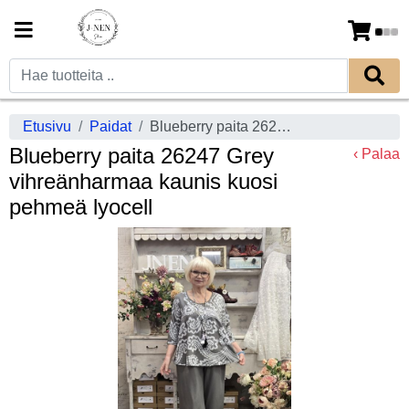
Etusivu
Paidat
Blueberry paita 26247 Grey vihreänharmaa kaunis kuosi pehmeä lyocell
Blueberry paita 26247 Grey
‹ Palaa
vihreänharmaa kaunis kuosi
pehmeä lyocell
Previous
Next