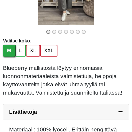
Valitse koko:
M
L
XL
XXL
Blueberry mallistosta löytyy erinomaisia
luonnonmateriaaleista valmistettuja, helppoja
käyttövaatteita jotka eivät uhraa tyyliä tai
mukavuutta. Valmistettu ja suunniteltu Italiassa!
Lisätietoja
Materiaali: 100% lyocell. Erittäin hengittävä