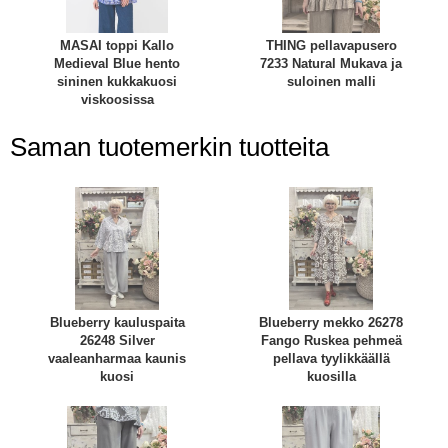
MASAI toppi Kallo
THING pellavapusero
Medieval Blue hento
7233 Natural Mukava ja
sininen kukkakuosi
suloinen malli
viskoosissa
Saman tuotemerkin tuotteita
Blueberry kauluspaita
Blueberry mekko 26278
26248 Silver
Fango Ruskea pehmeä
vaaleanharmaa kaunis
pellava tyylikkäällä
kuosi
kuosilla