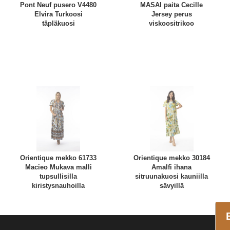
Pont Neuf pusero V4480
MASAI paita Cecille
Elvira Turkoosi
Jersey perus
täpläkuosi
viskoositrikoo
Orientique mekko 61733
Orientique mekko 30184
Macieo Mukava malli
Amalfi ihana
tupsullisilla
sitruunakuosi kauniilla
kiristysnauhoilla
sävyillä