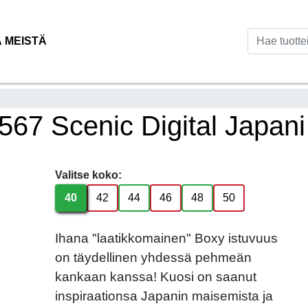
Ä MEISTÄ
2567 Scenic Digital Japan
Valitse koko:
40
42
44
46
48
50
Ihana "laatikkomainen" Boxy istuvuus
on täydellinen yhdessä pehmeän
kankaan kanssa! Kuosi on saanut
inspiraationsa Japanin maisemista ja