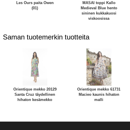
Les Ours paita Owen
MASAI toppi Kallo
(01)
Medieval Blue hento
sininen kukkakuosi
viskoosissa
Saman tuotemerkin tuotteita
Orientique mekko 20129
Orientique mekko 61731
Santa Cruz täydellinen
Macieo kaunis hihaton
hihaton kesämekko
malli