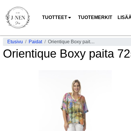
TUOTTEET
TUOTEMERKIT
LISÄ
Etusivu
Paidat
Orientique Boxy paita 72567 Scenic Digital Japani maisema kuosi
Orientique Boxy paita 7