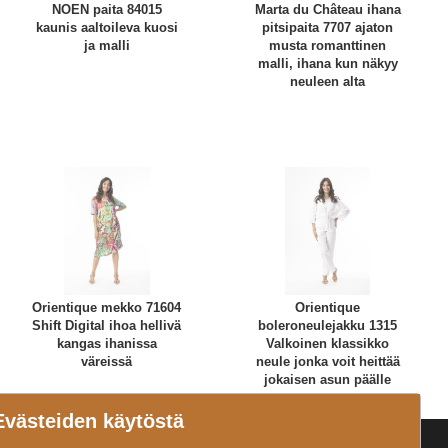
NOEN paita 84015
Marta du Château ihana
kaunis aaltoileva kuosi
pitsipaita 7707 ajaton
ja malli
musta romanttinen
malli, ihana kun näkyy
neuleen alta
Orientique mekko 71604
Orientique
Shift Digital ihoa hellivä
boleroneulejakku 1315
kangas ihanissa
Valkoinen klassikko
väreissä
neule jonka voit heittää
jokaisen asun päälle
Evästeiden käytöstä