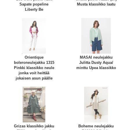
Sapate popeline
Musta klassikko laatu
Liberty Be
Orientique
MASAI neulejakku
boleroneulejakku 1315
Julitta Dusty Aqua/
Pinkki klassikko neule
minttu Upea klassikko
jonka voit heittää
jokaisen asun päälle
Grizas klassikko jakku
Boheme neulejakku