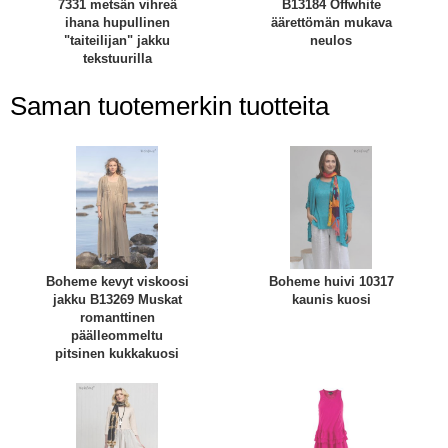
7331 metsän vihreä
B13184 Offwhite
ihana hupullinen
äärettömän mukava
"taiteilijan" jakku
neulos
tekstuurilla
Saman tuotemerkin tuotteita
Boheme kevyt viskoosi
Boheme huivi 10317
jakku B13269 Muskat
kaunis kuosi
romanttinen
päälleommeltu
pitsinen kukkakuosi