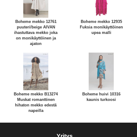
Boheme mekko 12761
Boheme mekko 12935
puuteri/beige AIVAN
Fuksia monikäyttöinen
ihastuttava mekko joka
upea malli
on monikäyttöinen ja
ajaton
Boheme mekko B13274
Boheme huivi 10316
Muskat romanttinen
kaunis turkoosi
hihaton mekko edestä
napeilla
Yritys