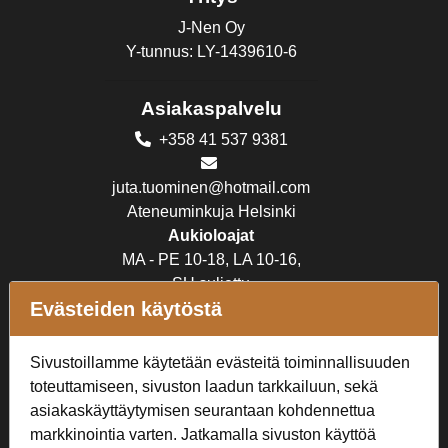
J-Nen Oy
Y-tunnus: LY-1439610-6
Asiakaspalvelu
+358 41 537 9381
juta.tuominen@hotmail.com
Ateneuminkuja Helsinki
Aukioloajat
MA - PE 10-18, LA 10-16,
SU suljettu
Evästeiden käytöstä
Verkkokauppa
Sivustoillamme käytetään evästeitä toiminnallisuuden
Tilaus- ja toimitusehdot
toteuttamiseen, sivuston laadun tarkkailuun, sekä
Rekisteriseloste
asiakaskäyttäytymisen seurantaan kohdennettua
markkinointia varten. Jatkamalla sivuston käyttöä