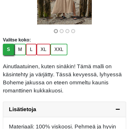
Valitse koko:
S
M
L
XL
XXL
Ainutlaatuinen, kuten sinäkin! Tämä malli on
käsintehty ja värjätty. Tässä kevyessä, lyhyessä
Boheme jakussa on eteen ommeltu kaunis
romanttinen kukkakuosi.
Lisätietoja
Materiaali: 100% viskoosi. Pehmeä ja hyvin