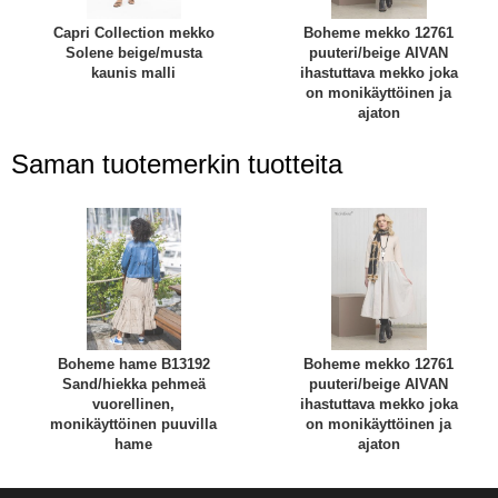
Capri Collection mekko
Boheme mekko 12761
Solene beige/musta
puuteri/beige AIVAN
kaunis malli
ihastuttava mekko joka
on monikäyttöinen ja
ajaton
Saman tuotemerkin tuotteita
Boheme hame B13192
Boheme mekko 12761
Sand/hiekka pehmeä
puuteri/beige AIVAN
vuorellinen,
ihastuttava mekko joka
monikäyttöinen puuvilla
on monikäyttöinen ja
hame
ajaton