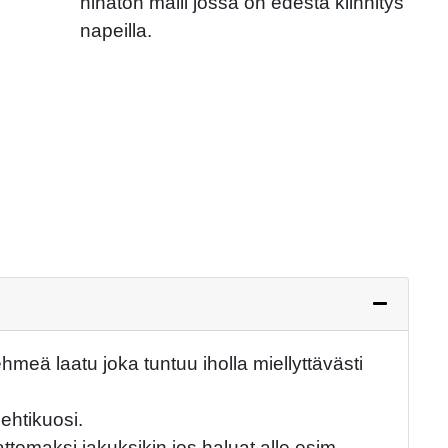
hihaton malli jossa on edestä kiinnitys
napeilla.
Next
hmeä laatu joka tuntuu iholla miellyttävästi
ehtikuosi.
ttomaksi jakuksikin jos haluat alle esim.