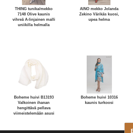
THING tunika/mekko
AINO mekko Jolanda
7148 Olive kaunis
Zekino Värikäs kuosi,
vihreä A-linjainen malli
upea helma
uniikilla helmalla
Boheme huivi B13193
Boheme huivi 10316
Valkoinen ihanan
kaunis turkoosi
hengittävä pellava
viimeistelemään asusi