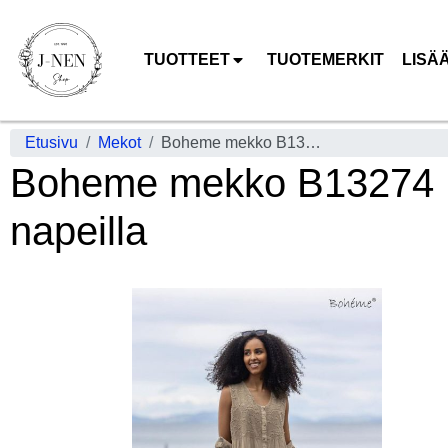
TUOTTEET
TUOTEMERKIT
LISÄ
Etusivu
Mekot
Boheme mekko B13274 Muskat romanttinen hihaton mekko edestä napeilla
Boheme mekko B13274 M
napeilla