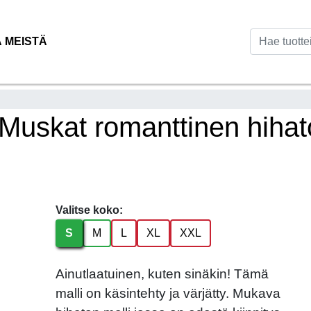
Ä MEISTÄ
uskat romanttinen hihat
Valitse koko:
S
M
L
XL
XXL
Ainutlaatuinen, kuten sinäkin! Tämä
malli on käsintehty ja värjätty. Mukava