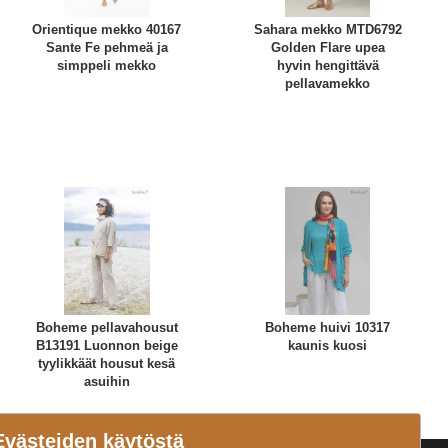
Orientique mekko 40167
Sahara mekko MTD6792
Sante Fe pehmeä ja
Golden Flare upea
simppeli mekko
hyvin hengittävä
pellavamekko
Boheme pellavahousut
Boheme huivi 10317
B13191 Luonnon beige
kaunis kuosi
tyylikkäät housut kesä
asuihin
Evästeiden käytöstä