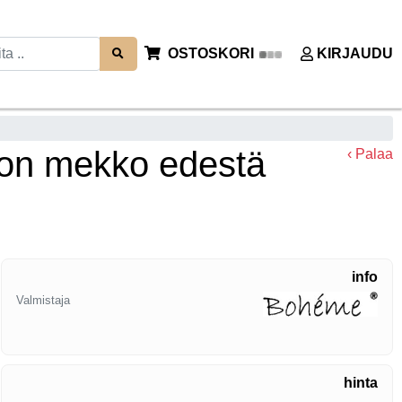
OSTOSKORI
KIRJAUDU
on mekko edestä
‹ Palaa
info
Valmistaja
hinta