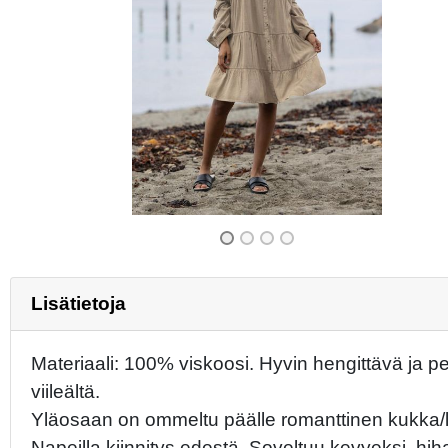
Previous
Lisätietoja
Materiaali: 100% viskoosi. Hyvin hengittävä ja pe
viileältä.
Yläosaan on ommeltu päälle romanttinen kukka/l
Napeilla kiinnitys edestä. Soveltuu kevyeksi, hiha