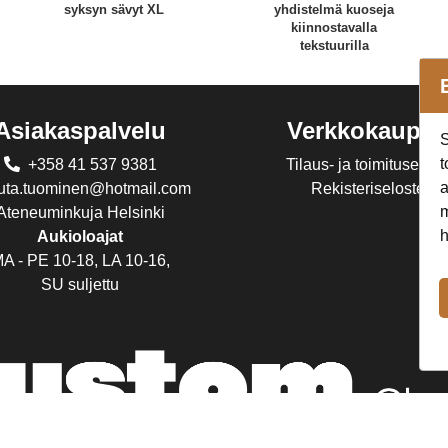
syksyn sävyt XL
yhdistelmä kuoseja
kiinnostavalla
tekstuurilla
Asiakaspalvelu
Verkkokaupp
S
t
+358 41 537 9381
Tilaus- ja toimitusehdo
a
juta.tuominen@hotmail.com
Rekisteriseloste
m
Ateneuminkuja Helsinki
h
Aukioloajat
A - PE 10-18, LA 10-16,
SU suljettu