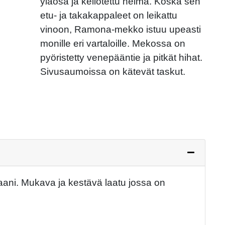
yläosa ja kellotettu helma. Koska sen
etu- ja takakappaleet on leikattu
Next
vinoon, Ramona-mekko istuu upeasti
monille eri vartaloille. Mekossa on
pyöristetty venepääntie ja pitkät hihat.
Sivusaumoissa on kätevät taskut.
aani. Mukava ja kestävä laatu jossa on