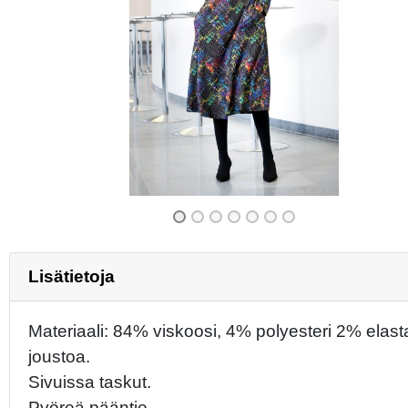
Previous
Lisätietoja
Materiaali: 84% viskoosi, 4% polyesteri 2% elast
joustoa.
Sivuissa taskut.
Pyöreä pääntie.