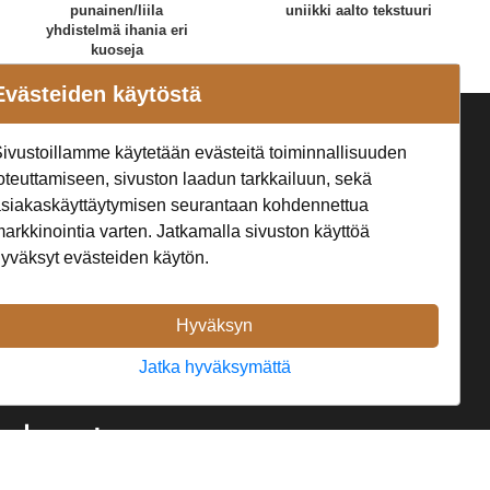
punainen/liila
uniikki aalto tekstuuri
yhdistelmä ihania eri
kuoseja
Evästeiden käytöstä
a
Seuraa Meitä
ivustoillamme käytetään evästeitä toiminnallisuuden
oteuttamiseen, sivuston laadun tarkkailuun, sekä
t
siakaskäyttäytymisen seurantaan kohdennettua
arkkinointia varten. Jatkamalla sivuston käyttöä
yväksyt evästeiden käytön.
Hyväksyn
Jatka hyväksymättä