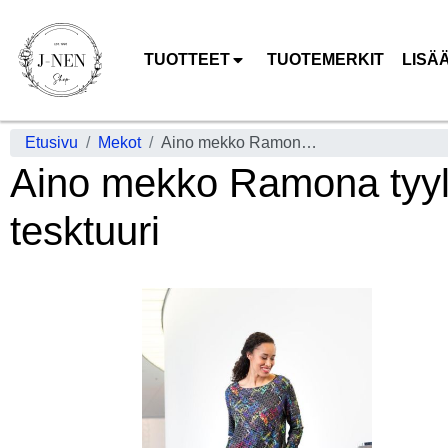
TUOTTEET
TUOTEMERKIT
LISÄ
Etusivu
Mekot
Aino mekko Ramona tyylikäs Casas kuosi viskoosi kankaassa aaltoileva tesktuuri
Aino mekko Ramona tyyli
tesktuuri