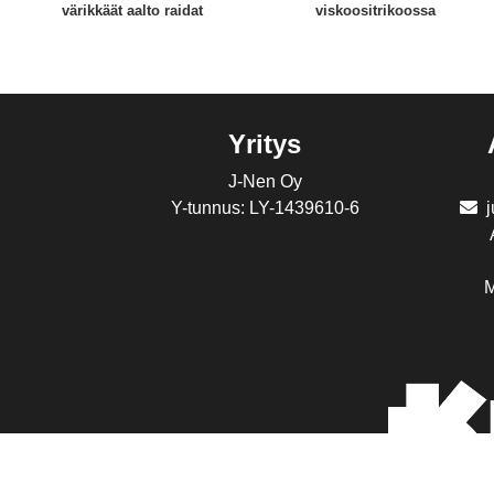
värikkäät aalto raidat
viskoositrikoossa
Yritys
J-Nen Oy
Y-tunnus: LY-1439610-6
M