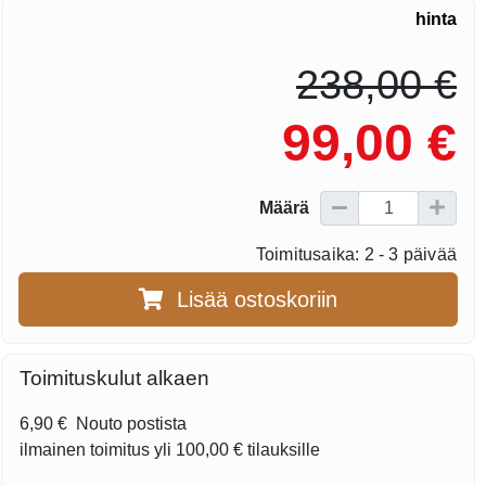
hinta
238,00 €
99,00 €
Määrä
Toimitusaika: 2 - 3 päivää
Lisää ostoskoriin
Toimituskulut alkaen
6,90 €
Nouto postista
ilmainen toimitus yli
100,00 €
tilauksille