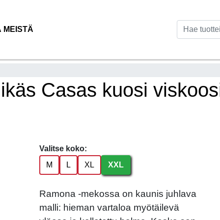
Ä MEISTÄ
käs Casas kuosi viskoosi
Valitse koko:
M
L
XL
XXL
Ramona -mekossa on kaunis juhlava
malli: hieman vartaloa myötäilevä