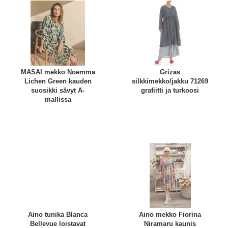
MASAI mekko Noemma
Grizas
Lichen Green kauden
silkkimekko/jakku 71269
suosikki sävyt A-
grafiitti ja turkoosi
mallissa
Aino tunika Blanca
Aino mekko Fiorina
Bellevue loistavat
Niramaru kaunis