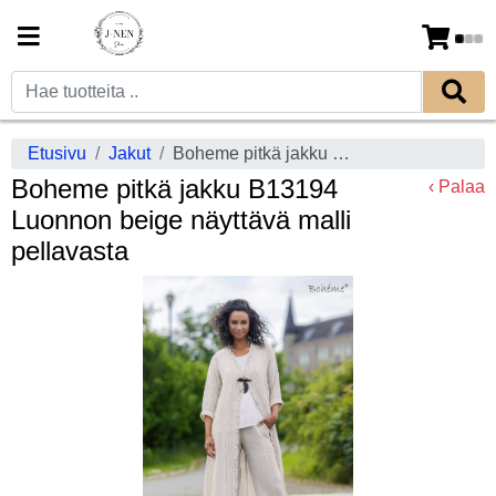
Etusivu
Jakut
Boheme pitkä jakku B13194 Luonnon beige näyttävä malli pellavasta
Boheme pitkä jakku B13194
‹ Palaa
Luonnon beige näyttävä malli
pellavasta
Previous
Next