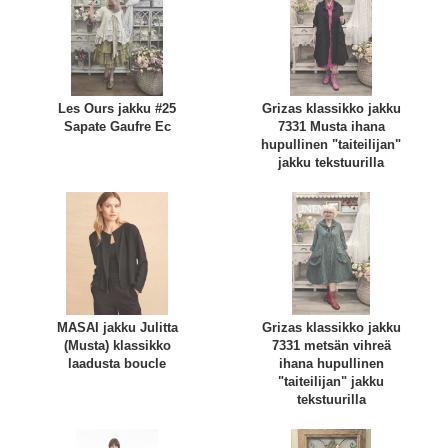
Les Ours jakku #25
Grizas klassikko jakku
Sapate Gaufre Ec
7331 Musta ihana
hupullinen "taiteilijan"
jakku tekstuurilla
MASAI jakku Julitta
Grizas klassikko jakku
(Musta) klassikko
7331 metsän vihreä
laadusta boucle
ihana hupullinen
"taiteilijan" jakku
tekstuurilla