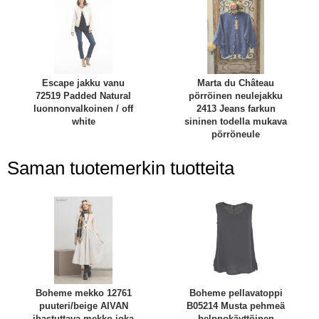
Escape jakku vanu
Marta du Château
72519 Padded Natural
pörröinen neulejakku
luonnonvalkoinen / off
2413 Jeans farkun
white
sininen todella mukava
pörröneule
Saman tuotemerkin tuotteita
Boheme mekko 12761
Boheme pellavatoppi
puuteri/beige AIVAN
B05214 Musta pehmeä
ihastuttava mekko joka
helppokäyttöinen