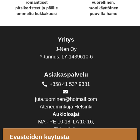
romanttiset
vuorellinen,
pitsikoristeet ja päälle
monikäyttöinen
ommeltu kukkakuosi
puuvilla hame
Yritys
J-Nen Oy
Y-tunnus: LY-1439610-6
Asiakaspalvelu
+358 41 537 9381
juta.tuominen@hotmail.com
Ateneuminkuja Helsinki
Aukioloajat
MA - PE 10-18, LA 10-16,
SU suljettu
Evästeiden käytöstä