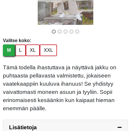
Valitse koko:
M
L
XL
XXL
Tämä todella ihastuttava ja näyttävä jakku on
puhtaasta pellavasta valmistettu, jokaiseen
vaatekaappiin kuuluva ihanuus! Se yhdistyy
vaivattomasti moneen asuun ja tyyliin. Sopii
erinomaisesti kesäänkin kun kaipaat hieman
enemmän päälle.
Lisätietoja