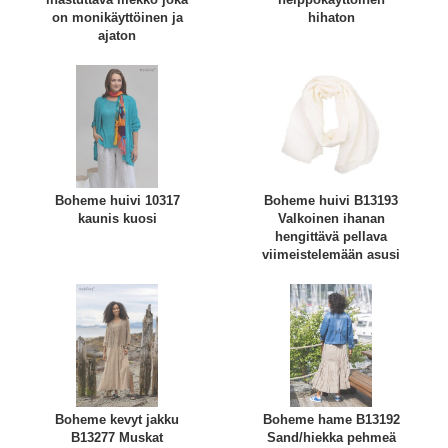
on monikäyttöinen ja
hihaton
ajaton
Boheme huivi 10317
Boheme huivi B13193
kaunis kuosi
Valkoinen ihanan
hengittävä pellava
viimeistelemään asusi
Boheme kevyt jakku
Boheme hame B13192
B13277 Muskat
Sand/hiekka pehmeä