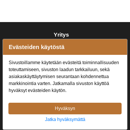
Yritys
J-Nen Oy
Evästeiden käytöstä
Y-tunnus: LY-1439610-6
Sivustoillamme käytetään evästeitä toiminnallisuuden
Asiakaspalvelu
toteuttamiseen, sivuston laadun tarkkailuun, sekä
+358 41 537 9381
asiakaskäyttäytymisen seurantaan kohdennettua
markkinointia varten. Jatkamalla sivuston käyttöä
juta.tuominen@hotmail.com
hyväksyt evästeiden käytön.
Ateneuminkuja Helsinki
Aukioloajat
Hyväksyn
MA - PE 10-18, LA 10-16,
SU suljettu
Jatka hyväksymättä