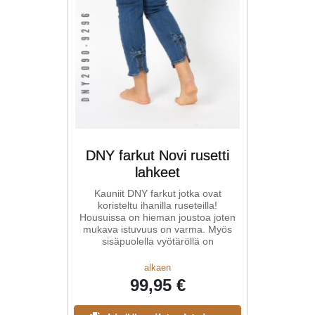
DNY farkut Novi rusetti
lahkeet
Kauniit DNY farkut jotka ovat
koristeltu ihanilla ruseteilla!
Housuissa on hieman joustoa joten
mukava istuvuus on varma. Myös
sisäpuolella vyötäröllä on
alkaen
99,95 €