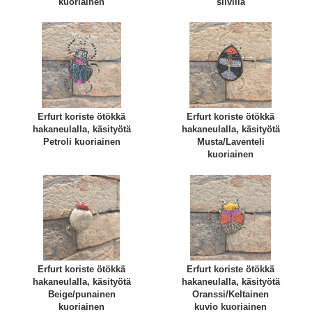
kuoriainen
siivillä
Erfurt koriste ötökkä
Erfurt koriste ötökkä
hakaneulalla, käsityötä
hakaneulalla, käsityötä
Petroli kuoriainen
Musta/Laventeli
kuoriainen
Erfurt koriste ötökkä
Erfurt koriste ötökkä
hakaneulalla, käsityötä
hakaneulalla, käsityötä
Beige/punainen
Oranssi/Keltainen
kuoriainen
kuvio kuoriainen