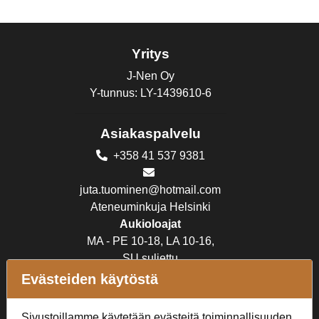
Yritys
J-Nen Oy
Y-tunnus: LY-1439610-6
Asiakaspalvelu
+358 41 537 9381
juta.tuominen@hotmail.com
Ateneuminkuja Helsinki
Aukioloajat
MA - PE 10-18, LA 10-16,
SU suljettu
Evästeiden käytöstä
Verkkokauppa
Sivustoillamme käytetään evästeitä toiminnallisuuden