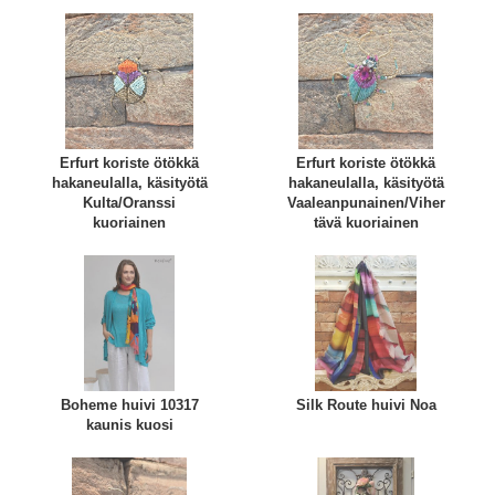
Erfurt koriste ötökkä
Erfurt koriste ötökkä
hakaneulalla, käsityötä
hakaneulalla, käsityötä
Kulta/Oranssi
Vaaleanpunainen/Viher
kuoriainen
tävä kuoriainen
Boheme huivi 10317
Silk Route huivi Noa
kaunis kuosi