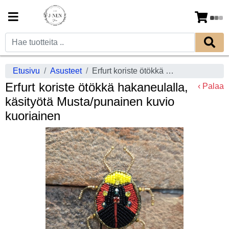
Etusivu
Asusteet
Erfurt koriste ötökkä hakaneulalla, käsityötä Musta/punainen kuvio kuoriainen
Erfurt koriste ötökkä hakaneulalla,
‹ Palaa
käsityötä Musta/punainen kuvio
kuoriainen
Previous
Next