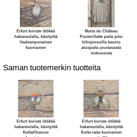
Erfurt koriste ötökkä
Marta du Château
hakaneulalla, käsityötä
Puuteri/latte paita pitsi
Vaaleanpunainen
hihojensuilla kaunis
kuoriainen
aluspaita joustavasta
viskoosista
Saman tuotemerkin tuotteita
Erfurt koriste ötökkä
Erfurt koriste ötökkä
hakaneulalla, käsityötä
hakaneulalla, käsityötä
Kulta/Oranssi
Kulta raita kuoriainen