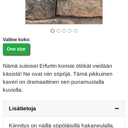
Valitse koko:
One size
Nämä suloiset Erfurtin koriste ötökät viedään
käsistä! Ne ovat niin söpöjä. Tämä pikkuinen
kaveri on dramaattinen sen punamustalla
kuviolla.
Lisätietoja
Kiinnitys on näillä söpöläisillä hakaneulalla.