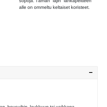
söpöjä. Tämän "lajin" lankapeitteen
alle on ommeltu keltaiset koristeet.
Next
aan, housuihin, laukkuun tai vaikkapa