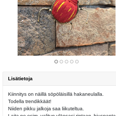
Previous
Lisätietoja
Kiinnitys on näillä söpöläisillä hakaneulalla.
Todella trendikkäät!
Niiden pikku jalkoja saa liikuteltua.
Laita ne esim. valitun yläosasi rintaan, hiuspant