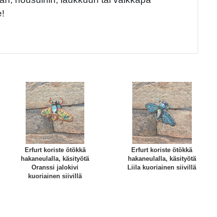
e!
Erfurt koriste ötökkä
Erfurt koriste ötökkä
hakaneulalla, käsityötä
hakaneulalla, käsityötä
Oranssi jalokivi
Liila kuoriainen siivillä
kuoriainen siivillä