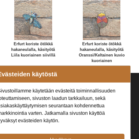
Erfurt koriste ötökkä
Erfurt koriste ötökkä
hakaneulalla, käsityötä
hakaneulalla, käsityötä
Liila kuoriainen siivillä
Oranssi/Keltainen kuvio
kuoriainen
Evästeiden käytöstä
a
Seuraa Meitä
ivustoillamme käytetään evästeitä toiminnallisuuden
t
oteuttamiseen, sivuston laadun tarkkailuun, sekä
siakaskäyttäytymisen seurantaan kohdennettua
arkkinointia varten. Jatkamalla sivuston käyttöä
yväksyt evästeiden käytön.