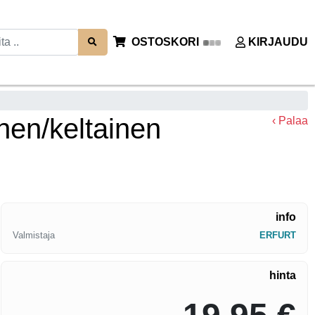
OSTOSKORI
KIRJAUDU
inen/keltainen
‹ Palaa
info
Valmistaja
ERFURT
hinta