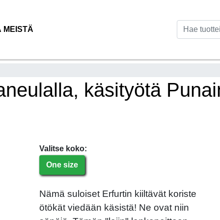
Ä MEISTÄ
aneulalla, käsityötä Puna
Valitse koko:
One size
Nämä suloiset Erfurtin kiiltävät koriste
ötökät viedään käsistä! Ne ovat niin