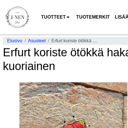
TUOTTEET
TUOTEMERKIT
LISÄ
Etusivu
Asusteet
Erfurt koriste ötökkä hakaneulalla, käsityötä Punainen/keltainen kuoriainen
Erfurt koriste ötökkä hak
kuoriainen