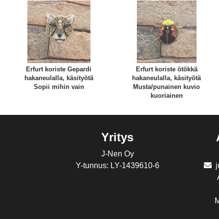
Erfurt koriste Gepardi
Erfurt koriste ötökkä
hakaneulalla, käsityötä
hakaneulalla, käsityötä
Sopii mihin vain
Musta/punainen kuvio
kuoriainen
Yritys
J-Nen Oy
Y-tunnus: LY-1439610-6
M