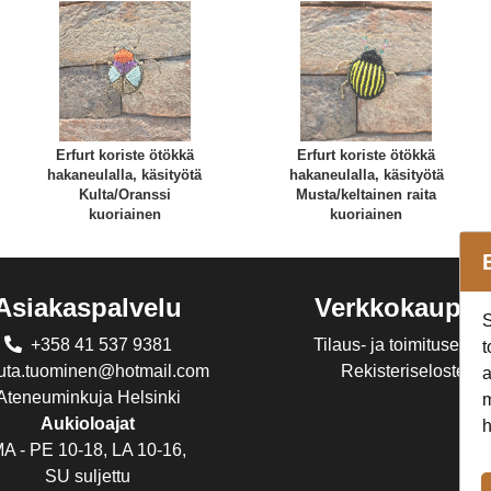
Erfurt koriste ötökkä
Erfurt koriste ötökkä
hakaneulalla, käsityötä
hakaneulalla, käsityötä
Kulta/Oranssi
Musta/keltainen raita
kuoriainen
kuoriainen
Asiakaspalvelu
Verkkokaupp
S
+358 41 537 9381
Tilaus- ja toimitusehdo
t
juta.tuominen@hotmail.com
Rekisteriseloste
a
Ateneuminkuja Helsinki
m
Aukioloajat
h
A - PE 10-18, LA 10-16,
SU suljettu