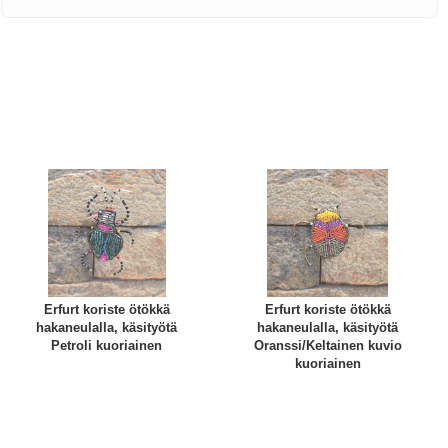
Erfurt koriste ötökkä
Erfurt koriste ötökkä
hakaneulalla, käsityötä
hakaneulalla, käsityötä
Petroli kuoriainen
Oranssi/Keltainen kuvio
kuoriainen