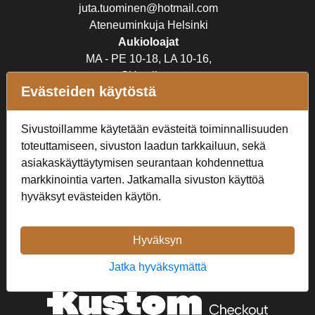
juta.tuominen@hotmail.com
Ateneuminkuja Helsinki
Aukioloajat
MA - PE 10-18, LA 10-16,
SU suljettu
Evästeiden käytöstä
Verkkokauppa
Sivustoillamme käytetään evästeitä toiminnallisuuden
Tilaus- ja toimitusehdot
toteuttamiseen, sivuston laadun tarkkailuun, sekä
Rekisteriseloste
asiakaskäyttäytymisen seurantaan kohdennettua
markkinointia varten. Jatkamalla sivuston käyttöä
Seuraa Meitä
hyväksyt evästeiden käytön.
Hyväksyn
Jatka hyväksymättä