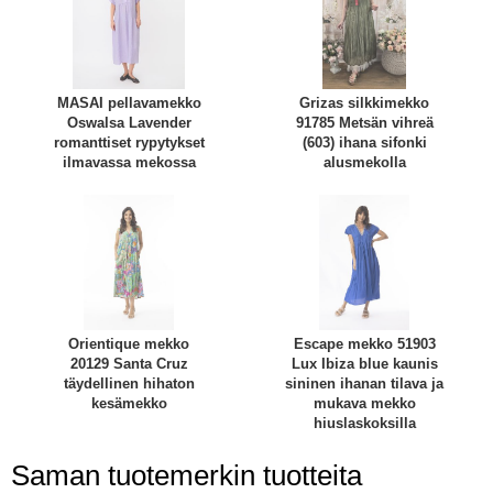
MASAI pellavamekko
Grizas silkkimekko
Oswalsa Lavender
91785 Metsän vihreä
romanttiset rypytykset
(603) ihana sifonki
ilmavassa mekossa
alusmekolla
Orientique mekko
Escape mekko 51903
20129 Santa Cruz
Lux Ibiza blue kaunis
täydellinen hihaton
sininen ihanan tilava ja
kesämekko
mukava mekko
hiuslaskoksilla
Saman tuotemerkin tuotteita