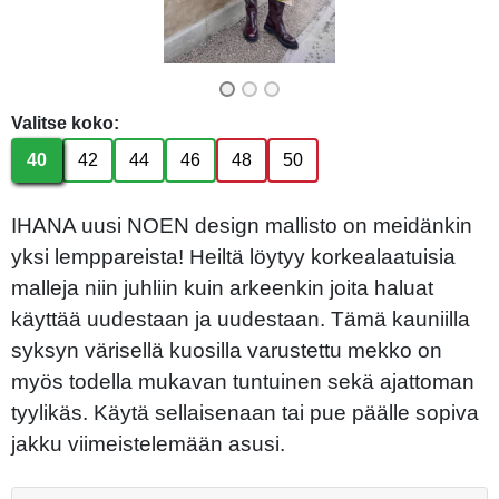
Valitse koko:
40
42
44
46
48
50
IHANA uusi NOEN design mallisto on meidänkin
yksi lemppareista! Heiltä löytyy korkealaatuisia
malleja niin juhliin kuin arkeenkin joita haluat
käyttää uudestaan ja uudestaan. Tämä kauniilla
syksyn värisellä kuosilla varustettu mekko on
myös todella mukavan tuntuinen sekä ajattoman
tyylikäs. Käytä sellaisenaan tai pue päälle sopiva
jakku viimeistelemään asusi.