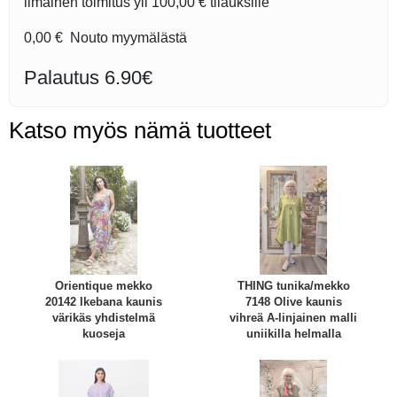
ilmainen toimitus yli
100,00 €
tilauksille
0,00 €
Nouto myymälästä
Palautus 6.90€
Katso myös nämä tuotteet
Orientique mekko
THING tunika/mekko
20142 Ikebana kaunis
7148 Olive kaunis
värikäs yhdistelmä
vihreä A-linjainen malli
kuoseja
uniikilla helmalla