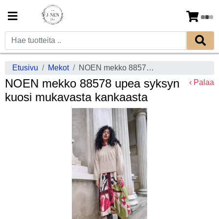
Etusivu
Mekot
NOEN mekko 88578 upea syksyn kuosi mukavasta kankaasta
NOEN mekko 88578 upea syksyn
‹ Palaa
kuosi mukavasta kankaasta
Previous
Next