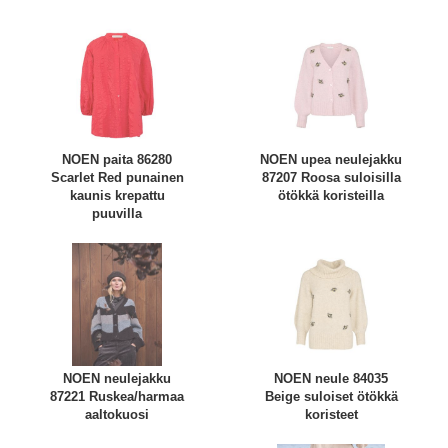
NOEN paita 86280
NOEN upea neulejakku
Scarlet Red punainen
87207 Roosa suloisilla
kaunis krepattu
ötökkä koristeilla
puuvilla
NOEN neulejakku
NOEN neule 84035
87221 Ruskea/harmaa
Beige suloiset ötökkä
aaltokuosi
koristeet