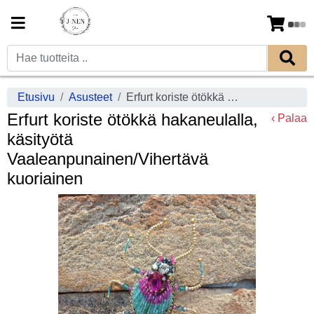
Etusivu
Asusteet
Erfurt koriste ötökkä hakaneulalla, käsityötä Vaaleanpunainen/Vihertävä kuoriainen
Erfurt koriste ötökkä hakaneulalla,
‹ Palaa
käsityötä
Vaaleanpunainen/Vihertävä
kuoriainen