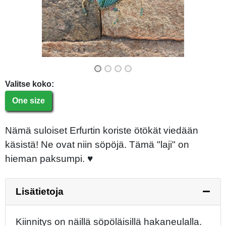
Previous
Next
Valitse koko:
One size
Nämä suloiset Erfurtin koriste ötökät viedään
käsistä! Ne ovat niin söpöjä. Tämä "laji" on
hieman paksumpi. ♥
Lisätietoja
Kiinnitys on näillä söpöläisillä hakaneulalla.