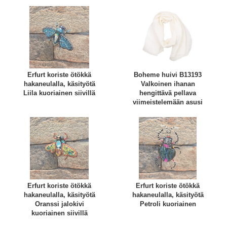
Erfurt koriste ötökkä
Boheme huivi B13193
hakaneulalla, käsityötä
Valkoinen ihanan
Liila kuoriainen siivillä
hengittävä pellava
viimeistelemään asusi
Erfurt koriste ötökkä
Erfurt koriste ötökkä
hakaneulalla, käsityötä
hakaneulalla, käsityötä
Oranssi jalokivi
Petroli kuoriainen
kuoriainen siivillä