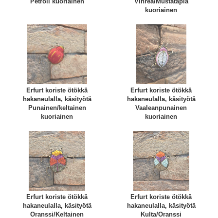
Petroli kuoriainen
Vihreä/Mustatäplä
kuoriainen
Erfurt koriste ötökkä
Erfurt koriste ötökkä
hakaneulalla, käsityötä
hakaneulalla, käsityötä
Punainen/keltainen
Vaaleanpunainen
kuoriainen
kuoriainen
Erfurt koriste ötökkä
Erfurt koriste ötökkä
hakaneulalla, käsityötä
hakaneulalla, käsityötä
Oranssi/Keltainen
Kulta/Oranssi