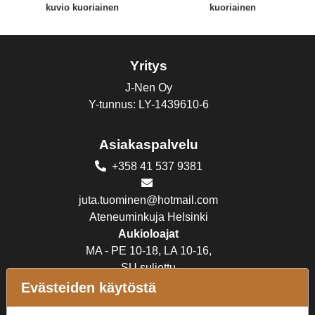
kuvio kuoriainen
kuoriainen
Yritys
J-Nen Oy
Y-tunnus: LY-1439610-6
Asiakaspalvelu
+358 41 537 9381
juta.tuominen@hotmail.com
Ateneuminkuja Helsinki
Aukioloajat
MA - PE 10-18, LA 10-16,
SU suljettu
Evästeiden käytöstä
Verkkokauppa