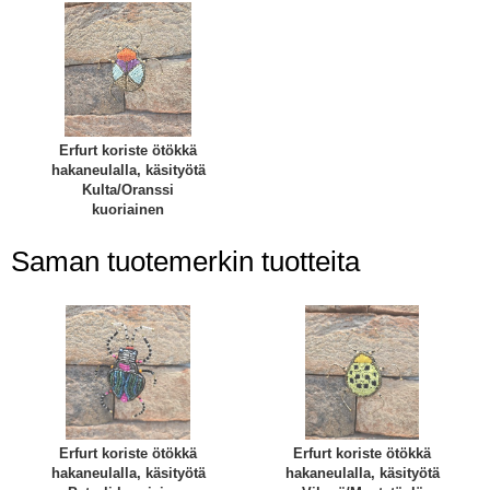
Erfurt koriste ötökkä
hakaneulalla, käsityötä
Kulta/Oranssi
kuoriainen
Saman tuotemerkin tuotteita
Erfurt koriste ötökkä
Erfurt koriste ötökkä
hakaneulalla, käsityötä
hakaneulalla, käsityötä