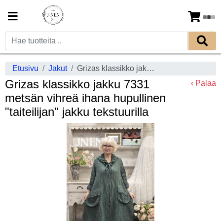
Etusivu
Jakut
Grizas klassikko jakku 7331 metsän vihreä ihana hupullinen "taiteilijan" jakku tekstuurilla
Grizas klassikko jakku 7331
‹ Palaa
metsän vihreä ihana hupullinen
"taiteilijan" jakku tekstuurilla
Previous
Next