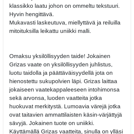
klassikko laatu johon on ommeltu tekstuuri.
Hyvin hengittävä.
Mukavasti laskeutuva, miellyttävä ja reiluilla
mitoituksilla leikattu uniikki malli.
Omaksu yksilöllisyyden taide! Jokainen
Grizas vaate on yksilöllisyyden juhlistus,
luotu taidolla ja päättäväisyydellä jota on
hienostettu sukupolvien läpi. Grizas laittaa
jokaiseen vaatekappaleeseen intohimonsa
sekä arvonsa, luoden vaatteita jotka
huokuvat merkitystä. Lumoavia värejä jotka
ovat taitavien ammattilaisten käsin-värjättyjä
sävyjä. Jokainen tuote on uniikki.
Käyttämällä Grizas vaatteita, sinulla on ylläsi