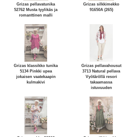
Grizas pellavatunika
Grizas silkkimekko
52762 Musta tyylikäs ja
91650A (265)
romanttinen malli
Grizas klassikko tunika
Grizas pellavahousut
5134 Pinkki upea
3713 Natural pellava
jokaisen vaatekaapin
Vyötäröllä resori
kulmakivi
takaamassa
istuvuuden