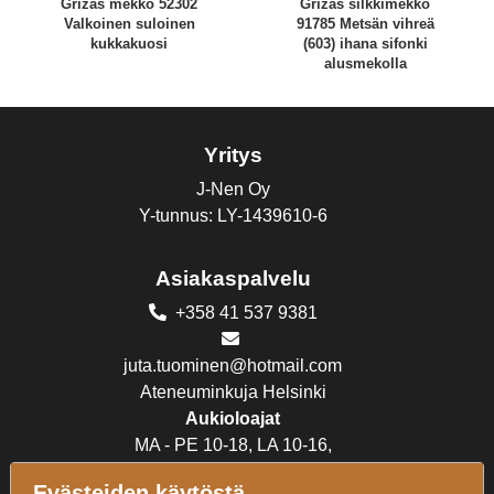
Grizas mekko 52302
Grizas silkkimekko
Valkoinen suloinen
91785 Metsän vihreä
kukkakuosi
(603) ihana sifonki
alusmekolla
Yritys
J-Nen Oy
Y-tunnus: LY-1439610-6
Asiakaspalvelu
+358 41 537 9381
juta.tuominen@hotmail.com
Ateneuminkuja Helsinki
Aukioloajat
MA - PE 10-18, LA 10-16,
SU suljettu
Evästeiden käytöstä