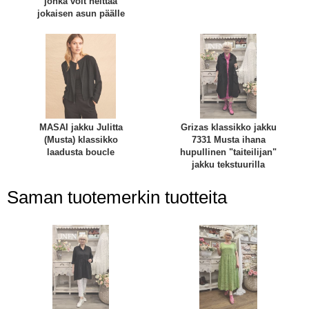
jonka voit heittää
jokaisen asun päälle
MASAI jakku Julitta
Grizas klassikko jakku
(Musta) klassikko
7331 Musta ihana
laadusta boucle
hupullinen "taiteilijan"
jakku tekstuurilla
Saman tuotemerkin tuotteita