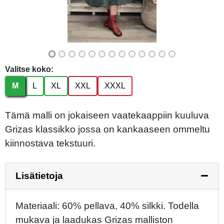
Valitse koko:
M
L
XL
XXL
XXXL
Tämä malli on jokaiseen vaatekaappiin kuuluva
Grizas klassikko jossa on kankaaseen ommeltu
kiinnostava tekstuuri.
Lisätietoja
Materiaali: 60% pellava, 40% silkki. Todella
mukava ja laadukas Grizas malliston