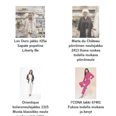
Les Ours jakku #25a
Marta du Château
Sapate popeline
pörröinen neulejakku
Liberty Be
2413 Ihana ruskea
todella mukava
pörröneule
Orientique
I'CONA takki 67401
boleroneulejakku 1315
Fuksia todella mukava
Musta klassikko neule
ja kevyt