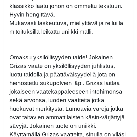
klassikko laatu johon on ommeltu tekstuuri.
Hyvin hengittävä.
Mukavasti laskeutuva, miellyttävä ja reiluilla
mitoituksilla leikattu uniikki malli.
Omaksu yksilöllisyyden taide! Jokainen
Grizas vaate on yksilöllisyyden juhlistus,
luotu taidolla ja päättäväisyydellä jota on
hienostettu sukupolvien läpi. Grizas laittaa
jokaiseen vaatekappaleeseen intohimonsa
sekä arvonsa, luoden vaatteita jotka
huokuvat merkitystä. Lumoavia värejä jotka
ovat taitavien ammattilaisten käsin-värjättyjä
sävyjä. Jokainen tuote on uniikki.
Käyttämällä Grizas vaatteita, sinulla on ylläsi