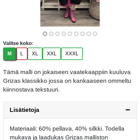
Valitse koko:
M
L
XL
XXL
XXXL
Tämä malli on jokaiseen vaatekaappiin kuuluva
Grizas klassikko jossa on kankaaseen ommeltu
kiinnostava tekstuuri.
Lisätietoja
Materiaali: 60% pellava, 40% silkki. Todella
mukava ja laadukas Grizas malliston