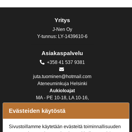
Yritys
J-Nen Oy
Y-tunnus: LY-1439610-6
Asiakaspalvelu
+358 41 537 9381
juta.tuominen@hotmail.com
Ateneuminkuja Helsinki
Aukioloajat
MA - PE 10-18, LA 10-16,
SU suljettu
Evästeiden käytöstä
Verkkokauppa
Sivustoillamme käytetään evästeitä toiminnallisuuden
Tilaus- ja toimitusehdot