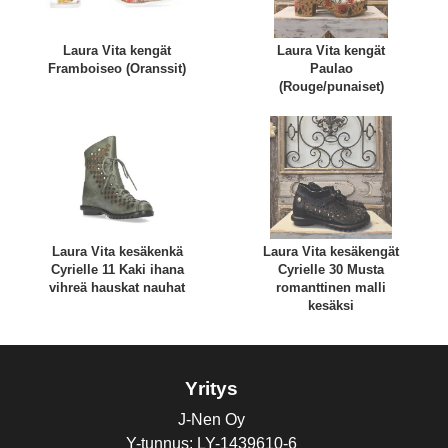
Laura Vita kengät
Laura Vita kengät
Framboiseo (Oranssit)
Paulao
(Rouge/punaiset)
Laura Vita kesäkenkä
Laura Vita kesäkengät
Cyrielle 11 Kaki ihana
Cyrielle 30 Musta
vihreä hauskat nauhat
romanttinen malli
kesäksi
Yritys
J-Nen Oy
Y-tunnus: LY-1439610-6