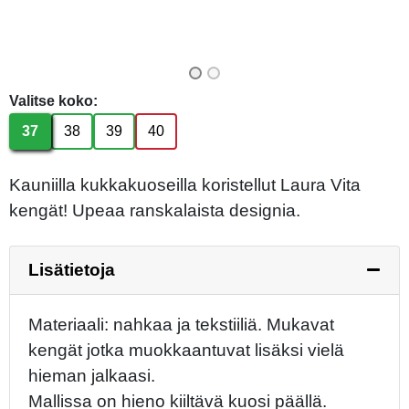
Valitse koko:
37
38
39
40
Kauniilla kukkakuoseilla koristellut Laura Vita
kengät! Upeaa ranskalaista designia.
Lisätietoja
Materiaali: nahkaa ja tekstiiliä. Mukavat
kengät jotka muokkaantuvat lisäksi vielä
hieman jalkaasi.
Mallissa on hieno kiiltävä kuosi päällä.