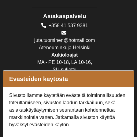
Asiakaspalvelu
+358 41 537 9381
juta.tuominen@hotmail.com
Ateneuminkuja Helsinki
Aukioloajat
MA - PE 10-18, LA 10-16,
SU suljettu
Evästeiden käytöstä
Verkkokauppa
Sivustoillamme käytetään evästeitä toiminnallisuuden
Tilaus- ja toimitusehdot
toteuttamiseen, sivuston laadun tarkkailuun, sekä
Rekisteriseloste
asiakaskäyttäytymisen seurantaan kohdennettua
markkinointia varten. Jatkamalla sivuston käyttöä
Seuraa Meitä
hyväksyt evästeiden käytön.