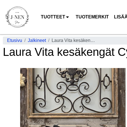
TUOTTEET
TUOTEMERKIT
LISÄ
Etusivu
Jalkineet
Laura Vita kesäkengät Cyrielle 30 Musta romanttinen malli kesäksi
Laura Vita kesäkengät Cy