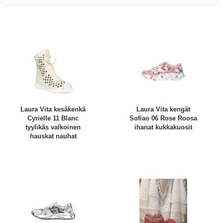
Laura Vita kesäkenkä
Laura Vita kengät
Cyrielle 11 Blanc
Sofiao 06 Rose Roosa
tyylikäs valkoinen
ihanat kukkakuosit
hauskat nauhat