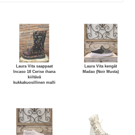
Laura Vita saappaat
Laura Vita kengät
Incaso 18 Cerise ihana
Madao (Noir Musta)
kiiltävä
kukkakuosillinen malli