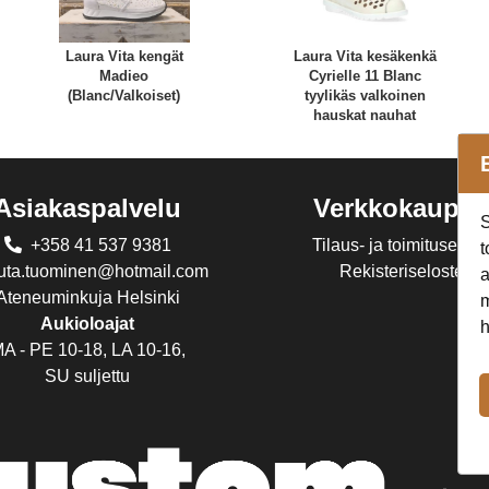
Laura Vita kengät
Laura Vita kesäkenkä
Madieo
Cyrielle 11 Blanc
(Blanc/Valkoiset)
tyylikäs valkoinen
hauskat nauhat
Asiakaspalvelu
Verkkokaupp
S
+358 41 537 9381
Tilaus- ja toimitusehdo
t
juta.tuominen@hotmail.com
Rekisteriseloste
a
Ateneuminkuja Helsinki
m
Aukioloajat
h
A - PE 10-18, LA 10-16,
SU suljettu