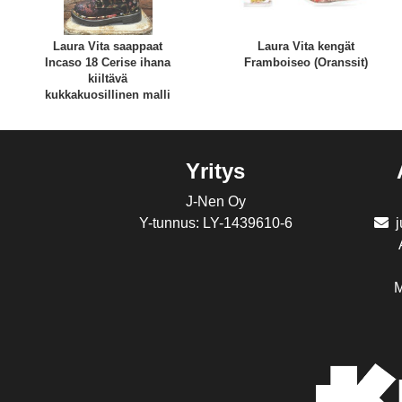
Laura Vita saappaat
Laura Vita kengät
Incaso 18 Cerise ihana
Framboiseo (Oranssit)
kiiltävä
kukkakuosillinen malli
Yritys
J-Nen Oy
Y-tunnus: LY-1439610-6
M