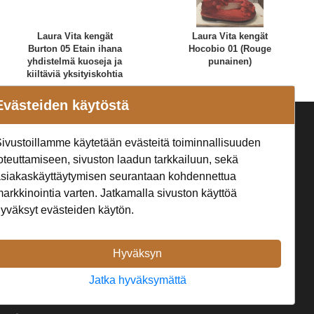
Laura Vita kengät
Laura Vita kengät
Burton 05 Etain ihana
Hocobio 01 (Rouge
yhdistelmä kuoseja ja
punainen)
kiiltäviä yksityiskohtia
Evästeiden käytöstä
a
Seuraa Meitä
ivustoillamme käytetään evästeitä toiminnallisuuden
t
oteuttamiseen, sivuston laadun tarkkailuun, sekä
siakaskäyttäytymisen seurantaan kohdennettua
arkkinointia varten. Jatkamalla sivuston käyttöä
yväksyt evästeiden käytön.
Hyväksyn
Jatka hyväksymättä