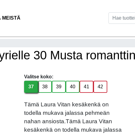
Ä MEISTÄ
rielle 30 Musta romanttin
Valitse koko:
37
38
39
40
41
42
Tämä Laura Vitan kesäkenkä on
todella mukava jalassa pehmeän
nahan ansiosta.Tämä Laura Vitan
kesäkenkä on todella mukava jalassa