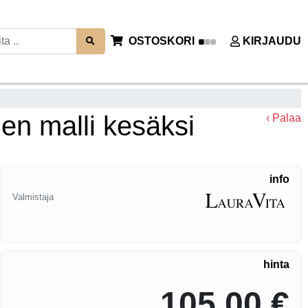
OSTOSKORI
KIRJAUDU
en malli kesäksi
‹ Palaa
info
Valmistaja
hinta
105,00 €