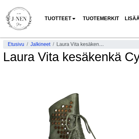
TUOTTEET
TUOTEMERKIT
LISÄ
Etusivu
Jalkineet
Laura Vita kesäkenkä Cyrielle 11 Kaki ihana vihreä hauskat nauhat
Laura Vita kesäkenkä Cyr