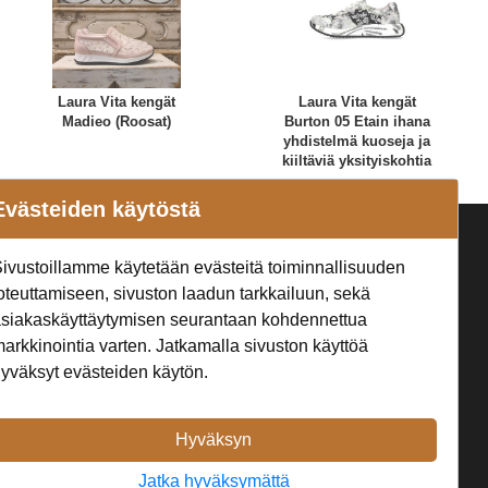
Laura Vita kengät
Laura Vita kengät
Madieo (Roosat)
Burton 05 Etain ihana
yhdistelmä kuoseja ja
kiiltäviä yksityiskohtia
Evästeiden käytöstä
a
Seuraa Meitä
ivustoillamme käytetään evästeitä toiminnallisuuden
t
oteuttamiseen, sivuston laadun tarkkailuun, sekä
siakaskäyttäytymisen seurantaan kohdennettua
arkkinointia varten. Jatkamalla sivuston käyttöä
yväksyt evästeiden käytön.
Hyväksyn
Jatka hyväksymättä