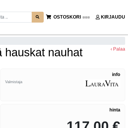
OSTOSKORI
KIRJAUDU
ä hauskat nauhat
‹ Palaa
info
Valmistaja
hinta
117,00 €