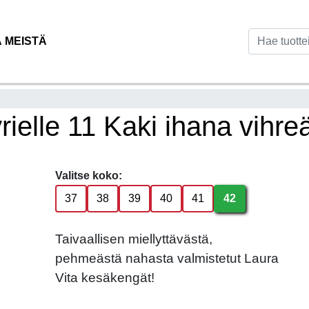
Ä MEISTÄ
ielle 11 Kaki ihana vihre
Valitse koko:
37
38
39
40
41
42
Taivaallisen miellyttävästä,
pehmeästä nahasta valmistetut Laura
Vita kesäkengät!