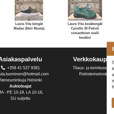
Laura Vita kengät
Laura Vita kesäkengät
Madao (Noir Musta)
Cyrielle 30 Petroli
romanttinen malli
kesäksi
Asiakaspalvelu
Verkkokaupp
S
+358 41 537 9381
Tilaus- ja toimitusehdo
t
juta.tuominen@hotmail.com
Rekisteriseloste
a
Ateneuminkuja Helsinki
m
Aukioloajat
h
A - PE 10-18, LA 10-16,
SU suljettu