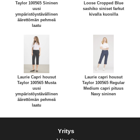
Taylor 100565 Sininen
Loose Cropped Blue
uusi
sashiko siniset farkut
ympäristöystävällinen
kivalla kuosilla
äärettömän pehmeä
laatu
Laurie Capri housut
Laurie capri housut
Taylor 100565 Musta
Taylor 100565 Regular
uusi
Medium capri pituus
ympäristöystävällinen
Navy sininen
äärettömän pehmeä
laatu
Yritys