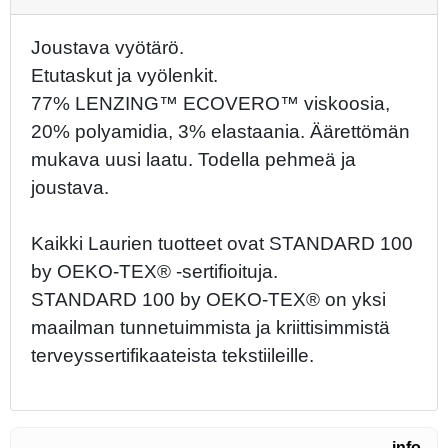
Joustava vyötärö.
Etutaskut ja vyölenkit.
77% LENZING™ ECOVERO™ viskoosia,
20% polyamidia, 3% elastaania. Äärettömän
mukava uusi laatu. Todella pehmeä ja
joustava.
Kaikki Laurien tuotteet ovat STANDARD 100
by OEKO-TEX® -sertifioituja.
STANDARD 100 by OEKO-TEX® on yksi
maailman tunnetuimmista ja kriittisimmistä
terveyssertifikaateista tekstiileille.
info