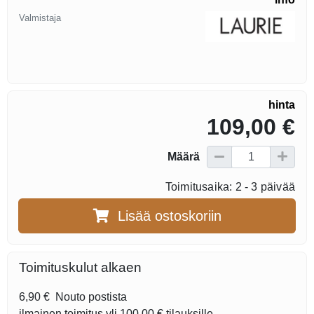
Valmistaja
hinta
109,00 €
Määrä
Toimitusaika: 2 - 3 päivää
Lisää ostoskoriin
Toimituskulut alkaen
6,90 €
Nouto postista
ilmainen toimitus yli
100,00 €
tilauksille