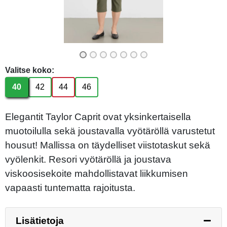
Valitse koko:
40
42
44
46
Elegantit Taylor Caprit ovat yksinkertaisella
muotoilulla sekä joustavalla vyötäröllä varustetut
housut! Mallissa on täydelliset viistotaskut sekä
vyölenkit. Resori vyötäröllä ja joustava
viskoosisekoite mahdollistavat liikkumisen
vapaasti tuntematta rajoitusta.
Lisätietoja