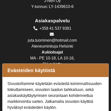
J-Nen Oy
Y-tunnus: LY-1439610-6
Asiakaspalvelu
+358 41 537 9381
juta.tuominen@hotmail.com
Ateneuminkuja Helsinki
Aukioloajat
MA - PE 10-18, LA 10-16,
SU suljettu
Evästeiden käytöstä
Verkkokauppa
Sivustoillamme käytetään evästeitä toiminnallisuuden
Tilaus- ja toimitusehdot
toteuttamiseen, sivuston laadun tarkkailuun, sekä
Rekisteriseloste
asiakaskäyttäytymisen seurantaan kohdennettua
markkinointia varten. Jatkamalla sivuston käyttöä
Seuraa Meitä
hyväksyt evästeiden käytön.