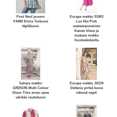
Pont Neuf pusero
Escape mekko 51903
V4480 Elvira Turkoosi
Lux Hot Pink
täpläkuosi
vaaleanpunainen
ihanan tilava ja
mukava mekko
hiuslaskoksilla
Sahara mekko
Escape mekko 30154
GRD5196 Multi Colour
Stefania pirteä kuosi
Glass Tiles aivan upea
edessä napit
värikäs ruutukuosi