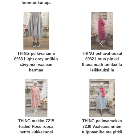
luonnonkuituja
THING pellavahame
THING pellavahousut
6933 Light grey uniikin
6932 Lotus pinkki
sävyinen vaalean
Ihana malli uniikeilla
harmaa
leikkauksilla
THING mekko 7215
THING pellavamekko
Faded Rose roosa
7238 Vaaleansininen
hento kukkakuosi
tulppaanihelma pitkä