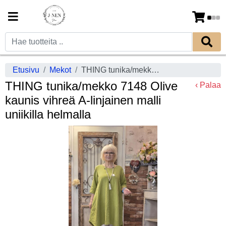
Etusivu
Mekot
THING tunika/mekko 7148 Olive kaunis vihreä A-linjainen malli uniikilla helmalla
THING tunika/mekko 7148 Olive
‹ Palaa
kaunis vihreä A-linjainen malli
uniikilla helmalla
Previous
Next