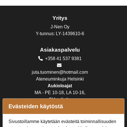
Yritys
J-Nen Oy
Y-tunnus: LY-1439610-6
Asiakaspalvelu
+358 41 537 9381
juta.tuominen@hotmail.com
Ateneuminkuja Helsinki
Aukioloajat
MA - PE 10-18, LA 10-16,
SU suljettu
Evästeiden käytöstä
Verkkokauppa
Sivustoillamme käytetään evästeitä toiminnallisuuden
Tilaus- ja toimitusehdot