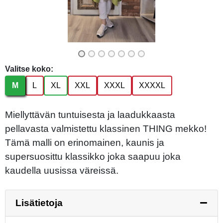
Valitse koko:
M
L
XL
XXL
XXXL
XXXXL
Miellyttävän tuntuisesta ja laadukkaasta
pellavasta valmistettu klassinen THING mekko!
Tämä malli on erinomainen, kaunis ja
supersuosittu klassikko joka saapuu joka
kaudella uusissa väreissä.
Lisätietoja