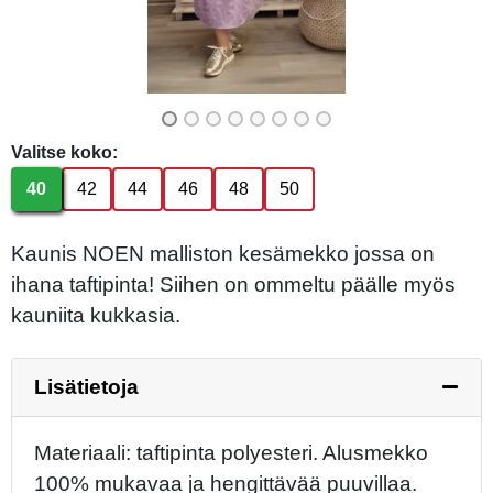
Valitse koko:
40
42
44
46
48
50
Kaunis NOEN malliston kesämekko jossa on
ihana taftipinta! Siihen on ommeltu päälle myös
kauniita kukkasia.
Lisätietoja
Materiaali: taftipinta polyesteri. Alusmekko
100% mukavaa ja hengittävää puuvillaa.