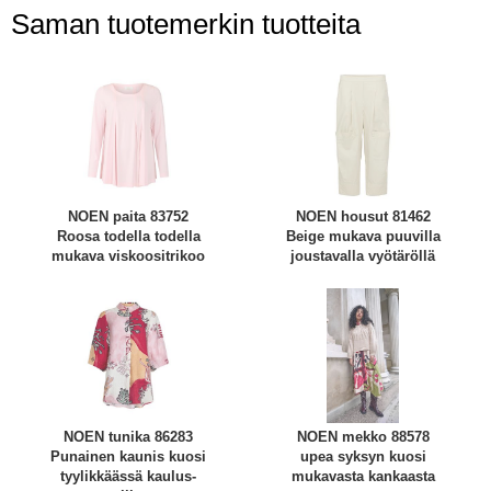
Saman tuotemerkin tuotteita
NOEN paita 83752
NOEN housut 81462
Roosa todella todella
Beige mukava puuvilla
mukava viskoositrikoo
joustavalla vyötäröllä
NOEN tunika 86283
NOEN mekko 88578
Punainen kaunis kuosi
upea syksyn kuosi
tyylikkäässä kaulus-
mukavasta kankaasta