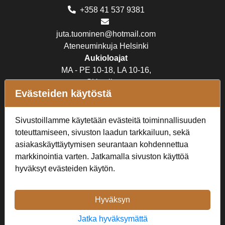
+358 41 537 9381
juta.tuominen@hotmail.com
Ateneuminkuja Helsinki
Aukioloajat
MA - PE 10-18, LA 10-16,
SU suljettu
Evästeiden käytöstä
Verkkokauppa
Sivustoillamme käytetään evästeitä toiminnallisuuden
Tilaus- ja toimitusehdot
toteuttamiseen, sivuston laadun tarkkailuun, sekä
Rekisteriseloste
asiakaskäyttäytymisen seurantaan kohdennettua
markkinointia varten. Jatkamalla sivuston käyttöä
Seuraa Meitä
hyväksyt evästeiden käytön.
Hyväksyn
Jatka hyväksymättä