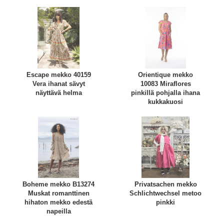
Escape mekko 40159
Orientique mekko
Vera ihanat sävyt
10083 Miraflores
näyttävä helma
pinkillä pohjalla ihana
kukkakuosi
Boheme mekko B13274
Privatsachen mekko
Muskat romanttinen
Schlichtwechsel metoo
hihaton mekko edestä
pinkki
napeilla