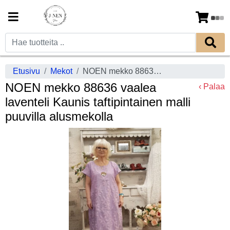
Etusivu
Mekot
NOEN mekko 88636 vaalea laventeli Kaunis taftipintainen malli puuvilla alusmekolla
NOEN mekko 88636 vaalea
‹ Palaa
laventeli Kaunis taftipintainen malli
puuvilla alusmekolla
Previous
Next