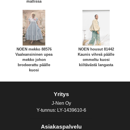
mallissa
NOEN mekko 88576
NOEN housut 81442
Vaaleansininen upea
Kaunis vihreä päälle
mekko johon
ommeltu kuosi
brodeerattu päälle
kiiltävästä langasta
kuosi
Yritys
J-Nen Oy
Y-tunnus: LY-1439610-6
Asiakaspalvelu