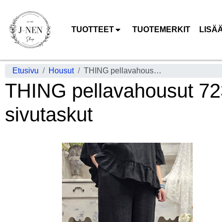
TUOTTEET
TUOTEMERKIT
LISÄ
Etusivu
Housut
THING pellavahousut 7230 Musta leveät lahkeet joustava vyötärö sivutaskut
THING pellavahousut 723
sivutaskut