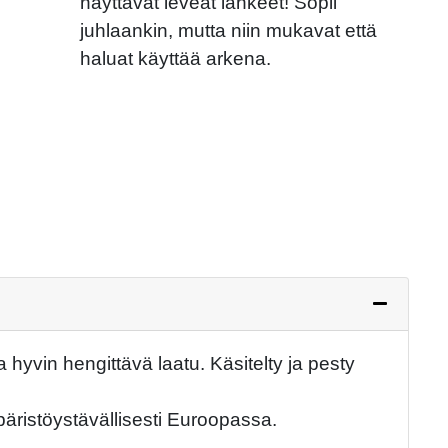
näyttävät leveät lahkeet! Sopii
juhlaankin, mutta niin mukavat että
Next
haluat käyttää arkena.
hyvin hengittävä laatu. Käsitelty ja pesty
äristöystävällisesti Euroopassa.