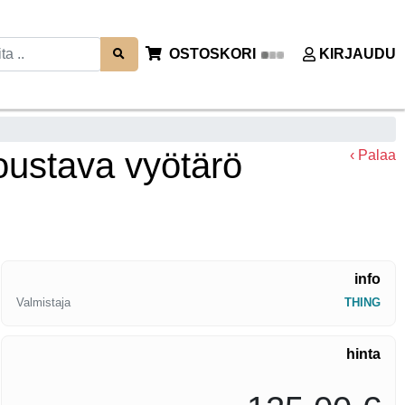
OSTOSKORI
KIRJAUDU
oustava vyötärö
‹ Palaa
info
Valmistaja
THING
hinta