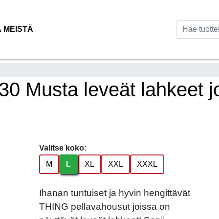
Ä MEISTÄ
0 Musta leveät lahkeet j
Valitse koko:
M
L
XL
XXL
XXXL
Ihanan tuntuiset ja hyvin hengittävät
THING pellavahousut joissa on