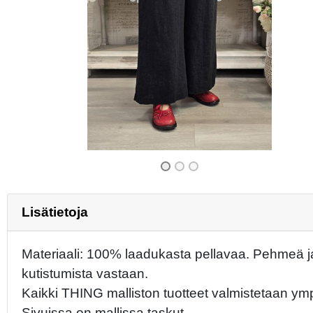
Previous
Lisätietoja
Materiaali: 100% laadukasta pellavaa. Pehmeä ja 
kutistumista vastaan.
Kaikki THING malliston tuotteet valmistetaan ymp
Sivuissa on mallissa taskut.