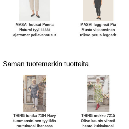
MASAI housut Penna
MASAI legginsit Pia
Natural tyylikkäät
Musta viskoosinen
ajattomat pellavahousut
trikoo perus leggarit
Saman tuotemerkin tuotteita
THING tunika 7194 Navy
THING mekko 7215
tummansininen tyylikäs
Olive kaunis vihreä
ruutukuosi ihanassa
hento kukkakuosi