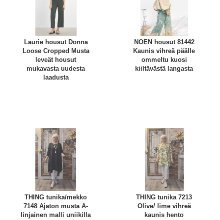
Laurie housut Donna
NOEN housut 81442
Loose Cropped Musta
Kaunis vihreä päälle
leveät housut
ommeltu kuosi
mukavasta uudesta
kiiltävästä langasta
laadusta
THING tunika/mekko
THING tunika 7213
7148 Ajaton musta A-
Olive/ lime vihreä
linjainen malli uniikilla
kaunis hento