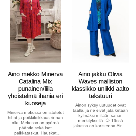
Aino mekko Minerva
Aino jakku Olivia
Catalina Mix
Waves malliston
punainen/liila
klassikko uniikki aalto
yhdistelmä ihania eri
tekstuuri
kuoseja
Ainon syksy uutuudet ovat
täällä, ja ne eivät jätä ketään
Minerva mekossa on istutetut
kylmäksi millään sanan
hihat ja poikkileikkaus rinnan
merkityksellä. 😉 Tässä
alla. Mekossa on pyöreä
jakussa on koristeena Ainon
pääntie sekä isot
signature aaltoileva ...
paikkataskut. Hauskat