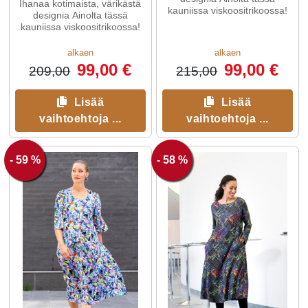
Ihanaa kotimaista, värikästä
kauniissa viskoositrikoossa!
designia Ainolta tässä
kauniissa viskoositrikoossa!
alkaen
alkaen
99,00 €
99,00 €
209,00
215,00
Lisää
Lisää
vaihtoehtoja ...
vaihtoehtoja ...
- 59 %
- 58 %