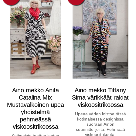
Aino mekko Anita
Aino mekko Tiffany
Catalina Mix
Sima värikkäät raidat
Mustavalkoinen upea
viskoositrikoossa
yhdistelmä
Upeaa värien loistoa tässä
pehmeässä
kotimaisessa designissa
suoraan Ainon
viskoositrikoossa
suunnittelijoilta. Pehmeää
viskoositrikoota.
Kotimaista taattua laatua