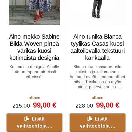
Aino mekko Sabine
Aino tunika Blanca
Bilda Woven pirteä
tyylikäs Casas kuosi
värikäs kuosi
aaltoilevalla tekstuuri
kotimaista designia
kankaalla
Kotimaista designia Ainolle
Blanca -tunikassa on reilu
tuttuun tapaan pirteissä
mitoitus ja kellomainen
väreissä!
helma. Leveät kimonomalliset
hihat. Tunikassa on myös
pieni, pukeva kaulus.
Sivusaumoissa on kätevät
taskut.
alkaen
alkaen
99,00 €
99,00 €
215,00
228,00
Lisää
Lisää
vaihtoehtoja ...
vaihtoehtoja ...