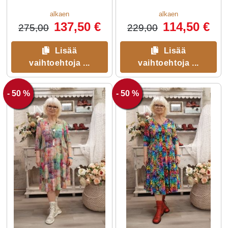
koristenapit edessä tuovat
ilmettä.
alkaen
alkaen
137,50 €
114,50 €
275,00
229,00
Lisää
Lisää
vaihtoehtoja ...
vaihtoehtoja ...
- 50 %
- 50 %