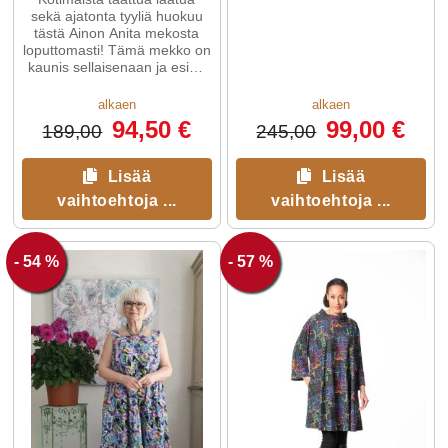
sekä ajatonta tyyliä huokuu
tästä Ainon Anita mekosta
loputtomasti! Tämä mekko on
kaunis sellaisenaan ja esim.
sopivan kevyen jakun kanssa.
alkaen
alkaen
94,50 €
99,00 €
189,00
245,00
Lisää
Lisää
vaihtoehtoja ...
vaihtoehtoja ...
- 54 %
- 57 %