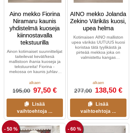
Aino mekko Fiorina
AINO mekko Jolanda
Niramaru kaunis
Zekino Värikäs kuosi,
yhdistelmä kuoseja
upea helma
kiinnostavalla
Kotimaisen AINO malliston
tekstuurilla
upea värikäs UUTUUS kuosi
koristaa tätä tyylikästä ja
Ainon kotimaiset suunnittelijat
pirteää mekkoa joka on
taiteilevat kevät/kesä
valmistettu kangas
mallistoon ihania kuoseja ja
kaistaleista. Kaistaleet tuovat
tekstuureita! Fiorina -
...
mekossa on kaunis juhlava
malli: hieman vartaloa
myötäilevä ...
alkaen
alkaen
97,50 €
138,50 €
195,00
277,00
Lisää
Lisää
vaihtoehtoja ...
vaihtoehtoja ...
- 50 %
- 60 %