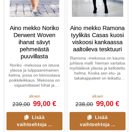
Aino mekko Noriko
Aino mekko Ramona
Derwent Woven
tyylikäs Casas kuosi
ihanat sävyt
viskoosi kankaassa
pehmeästä
aaltoileva tesktuuri
puuvillasta
Ramona -mekossa on kaunis
juhlava malli: hieman vartaloa
Noriko -mekossa on istuva
myötäilevä yläosa ja kellotettu
yläosa ja tulppaanimainen
helma. Koska sen etu- ja
helma, jossa on kiinnostava
takakappaleet on leikattu
poikkileikkaus. Mekossa on
vinoon, Ramona-mekko ...
vajaamittaiset hihat ja
sivutaskut. Boboli on kevyttä
...
alkaen
alkaen
99,00 €
99,00 €
239,00
238,00
Lisää
Lisää
vaihtoehtoja ...
vaihtoehtoja ...