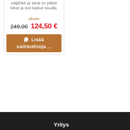
väljähkö ja siinä on pitkät
hihat ja isot taskut sivuilla.
alkaen
124,50 €
249,00
Lisää
vaihtoehtoja ...
Yritys