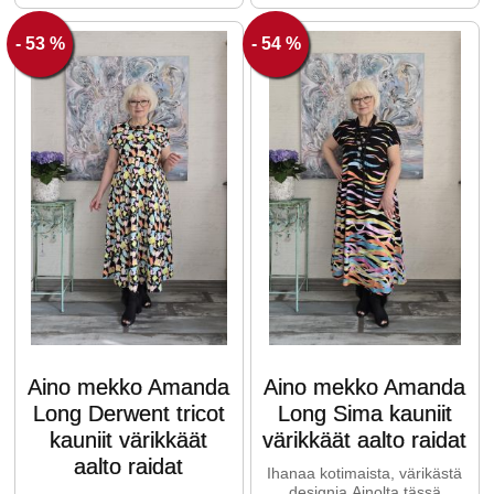
- 53 %
- 54 %
Aino mekko Amanda
Aino mekko Amanda
Long Derwent tricot
Long Sima kauniit
kauniit värikkäät
värikkäät aalto raidat
aalto raidat
Ihanaa kotimaista, värikästä
designia Ainolta tässä