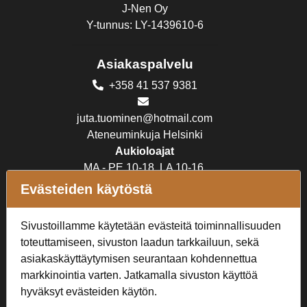
J-Nen Oy
Y-tunnus: LY-1439610-6
Asiakaspalvelu
+358 41 537 9381
juta.tuominen@hotmail.com
Ateneuminkuja Helsinki
Aukioloajat
MA - PE 10-18, LA 10-16,
SU suljettu
Evästeiden käytöstä
Verkkokauppa
Sivustoillamme käytetään evästeitä toiminnallisuuden
toteuttamiseen, sivuston laadun tarkkailuun, sekä
Tilaus- ja toimitusehdot
asiakaskäyttäytymisen seurantaan kohdennettua
Rekisteriseloste
markkinointia varten. Jatkamalla sivuston käyttöä
hyväksyt evästeiden käytön.
Seuraa Meitä