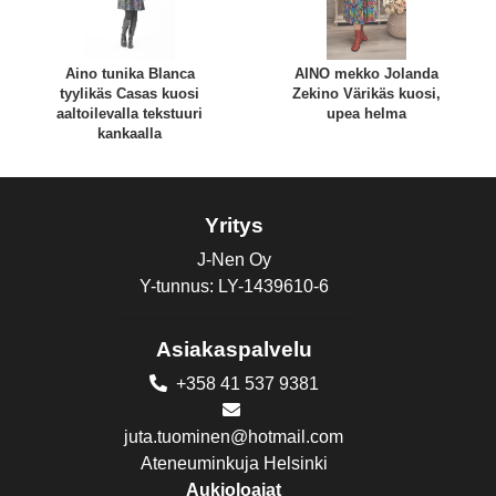
Aino tunika Blanca
AINO mekko Jolanda
tyylikäs Casas kuosi
Zekino Värikäs kuosi,
aaltoilevalla tekstuuri
upea helma
kankaalla
Yritys
J-Nen Oy
Y-tunnus: LY-1439610-6
Asiakaspalvelu
+358 41 537 9381
juta.tuominen@hotmail.com
Ateneuminkuja Helsinki
Aukioloajat