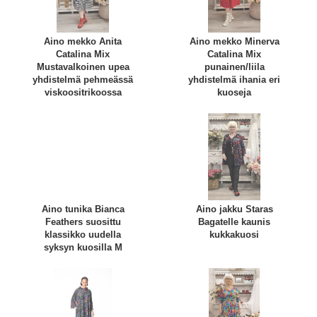
Aino mekko Anita
Aino mekko Minerva
Catalina Mix
Catalina Mix
Mustavalkoinen upea
punainen/liila
yhdistelmä pehmeässä
yhdistelmä ihania eri
viskoositrikoossa
kuoseja
Aino tunika Bianca
Aino jakku Staras
Feathers suosittu
Bagatelle kaunis
klassikko uudella
kukkakuosi
syksyn kuosilla M