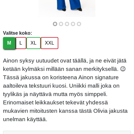
Valitse koko:
M
L
XL
XXL
Ainon syksy uutuudet ovat täällä, ja ne eivät jätä
ketään kylmäksi millään sanan merkityksellä. 😉
Tässä jakussa on koristeena Ainon signature
aaltoileva tekstuuri kuosi. Uniikki malli joka on
tyylikäs ja näyttävä mutta myös simppeli.
Erinomaiset leikkaukset tekevät yhdessä
mukavien mitoitusten kanssa tästä Olivia jakusta
unelman käyttää.