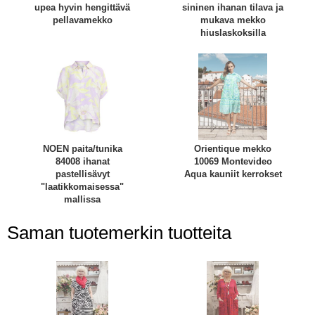
upea hyvin hengittävä
sininen ihanan tilava ja
pellavamekko
mukava mekko
hiuslaskoksilla
NOEN paita/tunika
Orientique mekko
84008 ihanat
10069 Montevideo
pastellisävyt
Aqua kauniit kerrokset
"laatikkomaisessa"
mallissa
Saman tuotemerkin tuotteita