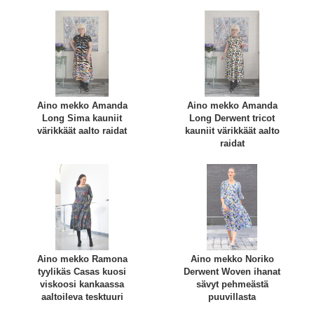
Aino mekko Amanda
Aino mekko Amanda
Long Sima kauniit
Long Derwent tricot
värikkäät aalto raidat
kauniit värikkäät aalto
raidat
Aino mekko Ramona
Aino mekko Noriko
tyylikäs Casas kuosi
Derwent Woven ihanat
viskoosi kankaassa
sävyt pehmeästä
aaltoileva tesktuuri
puuvillasta