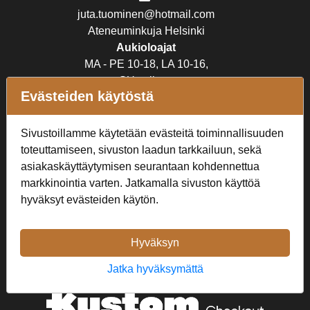
juta.tuominen@hotmail.com
Ateneuminkuja Helsinki
Aukioloajat
MA - PE 10-18, LA 10-16,
SU suljettu
Evästeiden käytöstä
Verkkokauppa
Sivustoillamme käytetään evästeitä toiminnallisuuden
Tilaus- ja toimitusehdot
toteuttamiseen, sivuston laadun tarkkailuun, sekä
Rekisteriseloste
asiakaskäyttäytymisen seurantaan kohdennettua
markkinointia varten. Jatkamalla sivuston käyttöä
Seuraa Meitä
hyväksyt evästeiden käytön.
Hyväksyn
Jatka hyväksymättä