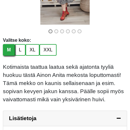
Valitse koko:
M
L
XL
XXL
Kotimaista taattua laatua sekä ajatonta tyyliä
huokuu tästä Ainon Anita mekosta loputtomasti!
Tämä mekko on kaunis sellaisenaan ja esim.
sopivan kevyen jakun kanssa. Päälle sopii myös
vaivattomasti mikä vain yksivärinen huivi.
Lisätietoja