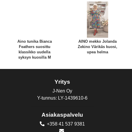
Aino tunika Bianca
AINO mekko Jolanda
Feathers suosittu
Zekino Värikäs kuosi,
klassikko uudella
upea helma
syksyn kuosilla M
Yritys
J-Nen Oy
Y-tunnus: LY-1439610-6
Asiakaspalvelu
+358 41 537 9381