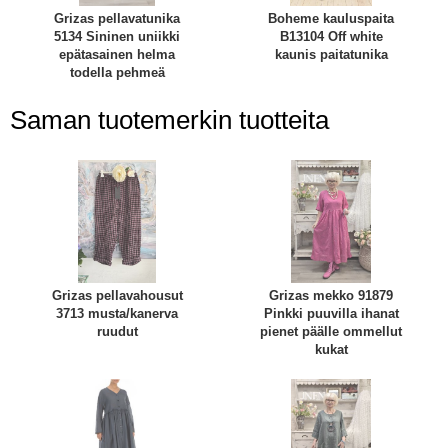
Grizas pellavatunika
Boheme kauluspaita
5134 Sininen uniikki
B13104 Off white
epätasainen helma
kaunis paitatunika
todella pehmeä
Saman tuotemerkin tuotteita
Grizas pellavahousut
Grizas mekko 91879
3713 musta/kanerva
Pinkki puuvilla ihanat
ruudut
pienet päälle ommellut
kukat