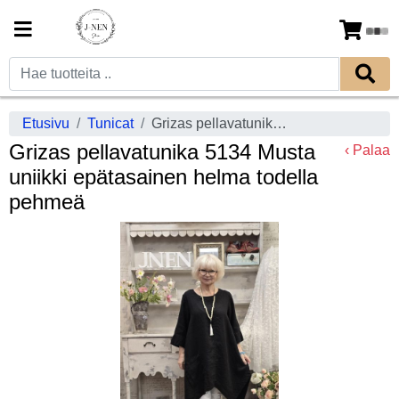
Etusivu
Tunicat
Grizas pellavatunika 5134 Musta uniikki epätasainen helma todella pehmeä
Grizas pellavatunika 5134 Musta
‹ Palaa
uniikki epätasainen helma todella
pehmeä
Previous
Next