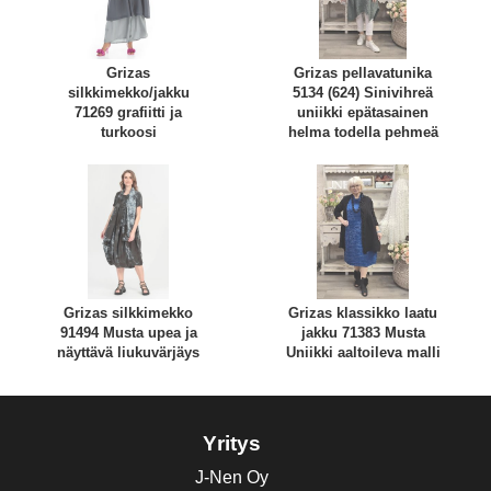
Grizas
Grizas pellavatunika
silkkimekko/jakku
5134 (624) Sinivihreä
71269 grafiitti ja
uniikki epätasainen
turkoosi
helma todella pehmeä
Grizas silkkimekko
Grizas klassikko laatu
91494 Musta upea ja
jakku 71383 Musta
näyttävä liukuvärjäys
Uniikki aaltoileva malli
Yritys
J-Nen Oy