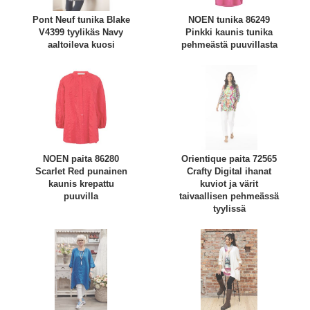
Pont Neuf tunika Blake
NOEN tunika 86249
V4399 tyylikäs Navy
Pinkki kaunis tunika
aaltoileva kuosi
pehmeästä puuvillasta
NOEN paita 86280
Orientique paita 72565
Scarlet Red punainen
Crafty Digital ihanat
kaunis krepattu
kuviot ja värit
puuvilla
taivaallisen pehmeässä
tyylissä