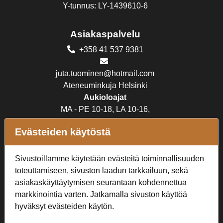
Y-tunnus: LY-1439610-6
Asiakaspalvelu
+358 41 537 9381
juta.tuominen@hotmail.com
Ateneuminkuja Helsinki
Aukioloajat
MA - PE 10-18, LA 10-16,
SU suljettu
Evästeiden käytöstä
Verkkokauppa
Sivustoillamme käytetään evästeitä toiminnallisuuden
Tilaus- ja toimitusehdot
toteuttamiseen, sivuston laadun tarkkailuun, sekä
Rekisteriseloste
asiakaskäyttäytymisen seurantaan kohdennettua
markkinointia varten. Jatkamalla sivuston käyttöä
Seuraa Meitä
hyväksyt evästeiden käytön.