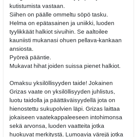
kutistumista vastaan.
Siihen on päälle ommeltu söpö tasku.
Helma on epätasainen ja uniikki, luoden
tyylikkäät halkiot sivuihin. Se aaltoilee
kauniisti mukanasi ohuen pellava-kankaan
ansiosta.
Pyöreä pääntie.
Mukavat hihat joiden suissa pienet halkiot.
Omaksu yksilöllisyyden taide! Jokainen
Grizas vaate on yksilöllisyyden juhlistus,
luotu taidolla ja päättäväisyydellä jota on
hienostettu sukupolvien läpi. Grizas laittaa
jokaiseen vaatekappaleeseen intohimonsa
sekä arvonsa, luoden vaatteita jotka
huokuvat merkitystä. Lumoavia värejä jotka