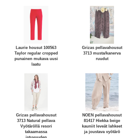
Laurie housut 100563
Grizas pellavahousut
Taylor regular cropped
3713 musta/kanerva
punainen mukava uusi
ruudut
laatu
Grizas pellavahousut
NOEN pellavahousut
3713 Natural pellava
81417 Hiekka beige
Vyötäröllä resori
kauniit leveät lahkeet
takaamassa
ja joustava vyötärö
istuvuuden