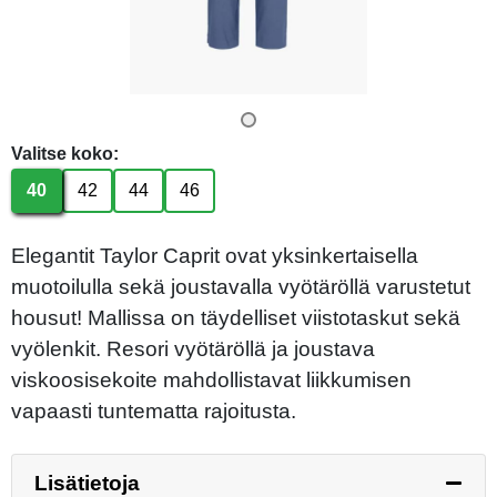
Valitse koko:
40
42
44
46
Elegantit Taylor Caprit ovat yksinkertaisella
muotoilulla sekä joustavalla vyötäröllä varustetut
housut! Mallissa on täydelliset viistotaskut sekä
vyölenkit. Resori vyötäröllä ja joustava
viskoosisekoite mahdollistavat liikkumisen
vapaasti tuntematta rajoitusta.
Lisätietoja