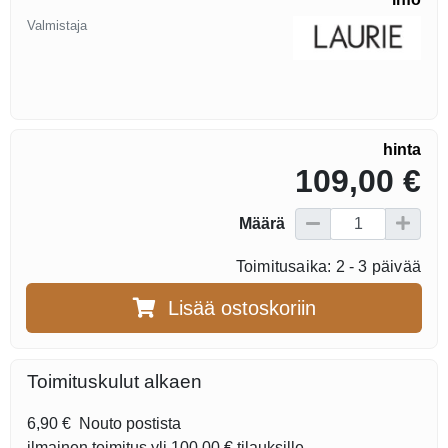
Valmistaja
hinta
109,00 €
Määrä
Toimitusaika: 2 - 3 päivää
Lisää ostoskoriin
Toimituskulut alkaen
6,90 €
Nouto postista
ilmainen toimitus yli
100,00 €
tilauksille