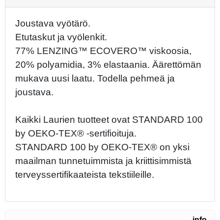
Joustava vyötärö.
Etutaskut ja vyölenkit.
77% LENZING™ ECOVERO™ viskoosia,
20% polyamidia, 3% elastaania. Äärettömän
mukava uusi laatu. Todella pehmeä ja
joustava.
Kaikki Laurien tuotteet ovat STANDARD 100
by OEKO-TEX® -sertifioituja.
STANDARD 100 by OEKO-TEX® on yksi
maailman tunnetuimmista ja kriittisimmistä
terveyssertifikaateista tekstiileille.
info