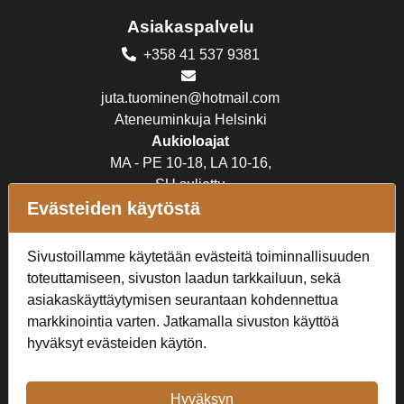
Asiakaspalvelu
+358 41 537 9381
juta.tuominen@hotmail.com
Ateneuminkuja Helsinki
Aukioloajat
MA - PE 10-18, LA 10-16,
SU suljettu
Evästeiden käytöstä
Verkkokauppa
Sivustoillamme käytetään evästeitä toiminnallisuuden
Tilaus- ja toimitusehdot
toteuttamiseen, sivuston laadun tarkkailuun, sekä
Rekisteriseloste
asiakaskäyttäytymisen seurantaan kohdennettua
markkinointia varten. Jatkamalla sivuston käyttöä
Seuraa Meitä
hyväksyt evästeiden käytön.
Hyväksyn