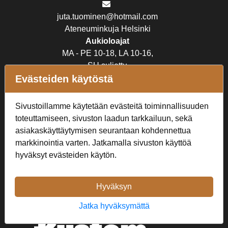
juta.tuominen@hotmail.com
Ateneuminkuja Helsinki
Aukioloajat
MA - PE 10-18, LA 10-16,
SU suljettu
Evästeiden käytöstä
Verkkokauppa
Sivustoillamme käytetään evästeitä toiminnallisuuden
Tilaus- ja toimitusehdot
toteuttamiseen, sivuston laadun tarkkailuun, sekä
Rekisteriseloste
asiakaskäyttäytymisen seurantaan kohdennettua
markkinointia varten. Jatkamalla sivuston käyttöä
Seuraa Meitä
hyväksyt evästeiden käytön.
Hyväksyn
Jatka hyväksymättä