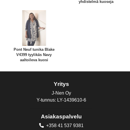
yhdistelmä kuoseja
Pont Neuf tunika Blake
V4399 tyylikäs Navy
aaltoileva kuosi
Yritys
J-Nen Oy
Y-tunnus: LY-1439610-6
Asiakaspalvelu
+358 41 537 9381