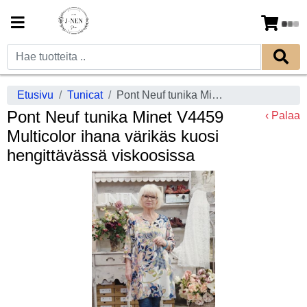
Etusivu
Tunicat
Pont Neuf tunika Minet V4459 Multicolor ihana värikäs kuosi hengittävässä viskoosissa
Pont Neuf tunika Minet V4459
‹ Palaa
Multicolor ihana värikäs kuosi
hengittävässä viskoosissa
Previous
Next