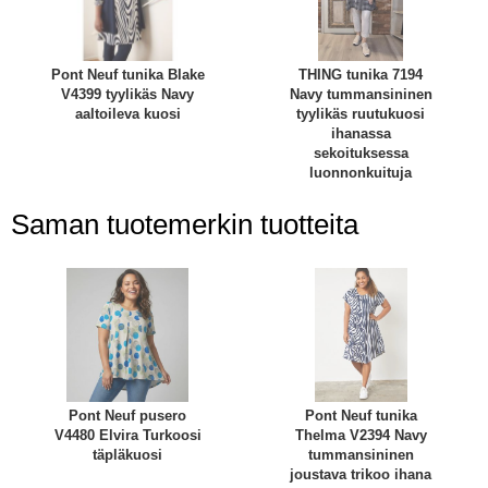
Pont Neuf tunika Blake
THING tunika 7194
V4399 tyylikäs Navy
Navy tummansininen
aaltoileva kuosi
tyylikäs ruutukuosi
ihanassa
sekoituksessa
luonnonkuituja
Saman tuotemerkin tuotteita
Pont Neuf pusero
Pont Neuf tunika
V4480 Elvira Turkoosi
Thelma V2394 Navy
täpläkuosi
tummansininen
joustava trikoo ihana