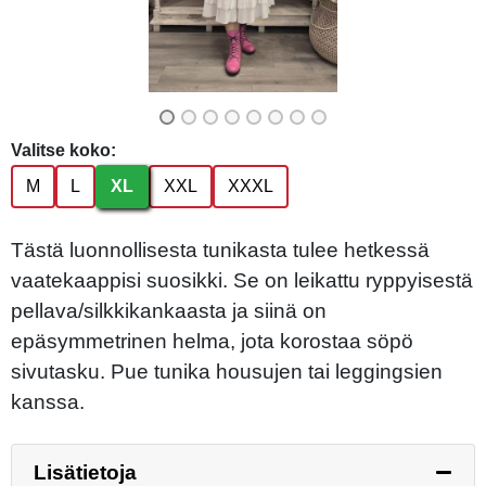
Valitse koko:
M
L
XL
XXL
XXXL
Tästä luonnollisesta tunikasta tulee hetkessä
vaatekaappisi suosikki. Se on leikattu ryppyisestä
pellava/silkkikankaasta ja siinä on
epäsymmetrinen helma, jota korostaa söpö
sivutasku. Pue ​​tunika housujen tai leggingsien
kanssa.
Lisätietoja