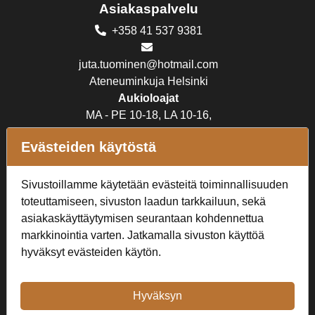
Asiakaspalvelu
+358 41 537 9381
juta.tuominen@hotmail.com
Ateneuminkuja Helsinki
Aukioloajat
MA - PE 10-18, LA 10-16,
SU suljettu
Evästeiden käytöstä
Verkkokauppa
Sivustoillamme käytetään evästeitä toiminnallisuuden
Tilaus- ja toimitusehdot
toteuttamiseen, sivuston laadun tarkkailuun, sekä
Rekisteriseloste
asiakaskäyttäytymisen seurantaan kohdennettua
markkinointia varten. Jatkamalla sivuston käyttöä
Seuraa Meitä
hyväksyt evästeiden käytön.
Hyväksyn