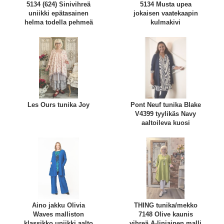
5134 (624) Sinivihreä
5134 Musta upea
uniikki epätasainen
jokaisen vaatekaapin
helma todella pehmeä
kulmakivi
Les Ours tunika Joy
Pont Neuf tunika Blake
V4399 tyylikäs Navy
aaltoileva kuosi
Aino jakku Olivia
THING tunika/mekko
Waves malliston
7148 Olive kaunis
klassikko uniikki aalto
vihreä A-linjainen malli