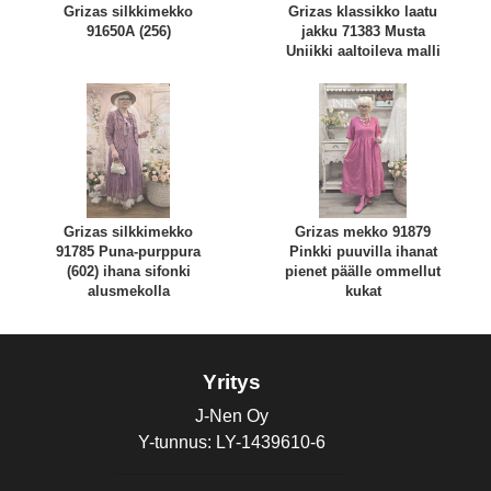
Grizas silkkimekko
Grizas klassikko laatu
91650A (256)
jakku 71383 Musta
Uniikki aaltoileva malli
Grizas silkkimekko
Grizas mekko 91879
91785 Puna-purppura
Pinkki puuvilla ihanat
(602) ihana sifonki
pienet päälle ommellut
alusmekolla
kukat
Yritys
J-Nen Oy
Y-tunnus: LY-1439610-6