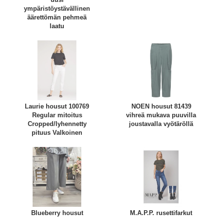
ympäristöystävällinen
äärettömän pehmeä
laatu
Laurie housut 100769
NOEN housut 81439
Regular mitoitus
vihreä mukava puuvilla
Cropped/lyhennetty
joustavalla vyötäröllä
pituus Valkoinen
Blueberry housut
M.A.P.P. rusettifarkut