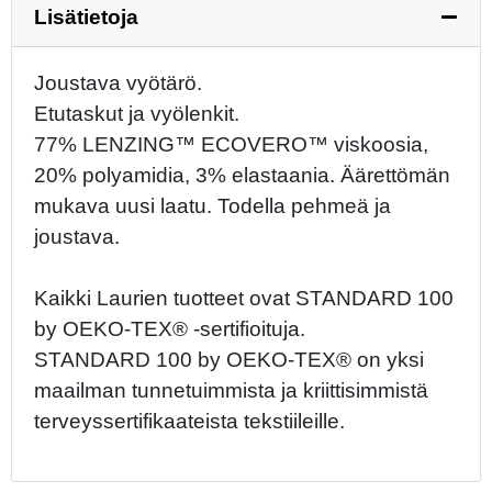
Lisätietoja
Joustava vyötärö.
Etutaskut ja vyölenkit.
77% LENZING™ ECOVERO™ viskoosia,
20% polyamidia, 3% elastaania. Äärettömän
mukava uusi laatu. Todella pehmeä ja
joustava.
Kaikki Laurien tuotteet ovat STANDARD 100
by OEKO-TEX® -sertifioituja.
STANDARD 100 by OEKO-TEX® on yksi
maailman tunnetuimmista ja kriittisimmistä
terveyssertifikaateista tekstiileille.