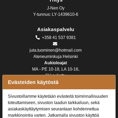
J-Nen Oy
Y-tunnus: LY-1439610-6
Asiakaspalvelu
+358 41 537 9381
juta.tuominen@hotmail.com
Ateneuminkuja Helsinki
Aukioloajat
MA - PE 10-18, LA 10-16,
SU suljettu
Evästeiden käytöstä
Verkkokauppa
Sivustoillamme käytetään evästeitä toiminnallisuuden
Tilaus- ja toimitusehdot
toteuttamiseen, sivuston laadun tarkkailuun, sekä
Rekisteriseloste
asiakaskäyttäytymisen seurantaan kohdennettua
markkinointia varten. Jatkamalla sivuston käyttöä