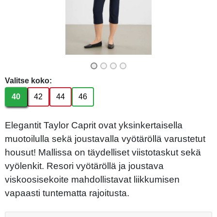
Previous
Next
Valitse koko:
40
42
44
46
Elegantit Taylor Caprit ovat yksinkertaisella
muotoilulla sekä joustavalla vyötäröllä varustetut
housut! Mallissa on täydelliset viistotaskut sekä
vyölenkit. Resori vyötäröllä ja joustava
viskoosisekoite mahdollistavat liikkumisen
vapaasti tuntematta rajoitusta.