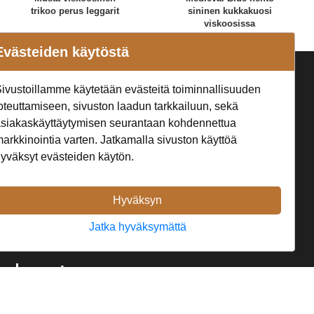
trikoo perus leggarit
sininen kukkakuosi
viskoosissa
Evästeiden käytöstä
a
Seuraa Meitä
ivustoillamme käytetään evästeitä toiminnallisuuden
oteuttamiseen, sivuston laadun tarkkailuun, sekä
t
siakaskäyttäytymisen seurantaan kohdennettua
arkkinointia varten. Jatkamalla sivuston käyttöä
yväksyt evästeiden käytön.
Hyväksyn
Jatka hyväksymättä