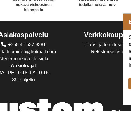
mukava viskoosinen
todella mukava huivi
trikoopaita
Asiakaspalvelu
Verkkokaupp
S
t
+358 41 537 9381
Tilaus- ja toimitusehdo
a
juta.tuominen@hotmail.com
Rekisteriseloste
m
Ateneuminkuja Helsinki
h
Aukioloajat
A - PE 10-18, LA 10-16,
SU suljettu