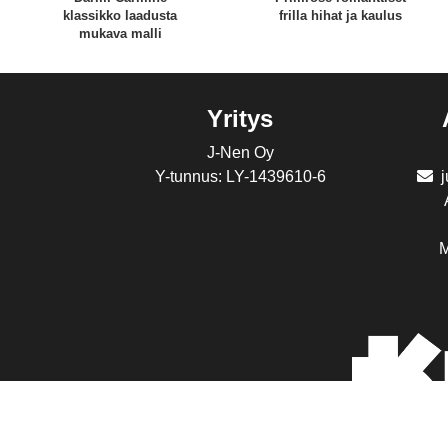
klassikko laadusta
frilla hihat ja kaulus
mukava malli
Yritys
J-Nen Oy
Y-tunnus: LY-1439610-6
M