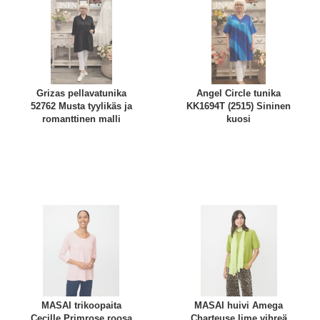
Grizas pellavatunika
Angel Circle tunika
52762 Musta tyylikäs ja
KK1694T (2515) Sininen
romanttinen malli
kuosi
MASAI trikoopaita
MASAI huivi Amega
Cecille Primrose roosa
Charteuse lime vihreä