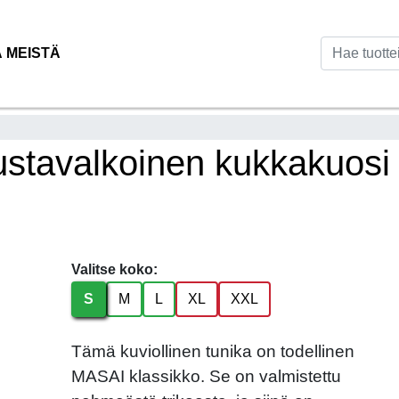
Ä MEISTÄ
stavalkoinen kukkakuos
Valitse koko:
S
M
L
XL
XXL
Tämä kuviollinen tunika on todellinen
MASAI klassikko. Se on valmistettu