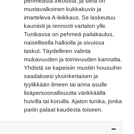
pehmeästä trikoosta, ja siinä on
mustavalkoinen kukkakuvio ja
Next
imarteleva A-leikkaus. Se laskeutuu
kauniisti ja rennosti vartalon ylle.
Tunikassa on pehmeä paitakaulus,
naisellisella halkiolla ja sivuissa
taskut. Täydellinen valinta
mukavuuden ja toimivuuden kannalta.
Yhdistä se kapeisiin mustiin housuihin
saadaksesi yksinkertaisen ja
tyylikkään ilmeen tai anna asulle
lisäpersoonallisuutta värikkäällä
huivilla tai koruilla. Ajaton tunika, jonka
pariin palaat kaudesta toiseen.