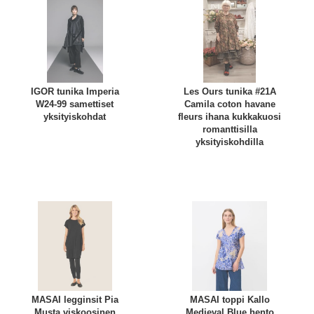
IGOR tunika Imperia
Les Ours tunika #21A
W24-99 samettiset
Camila coton havane
yksityiskohdat
fleurs ihana kukkakuosi
romanttisilla
yksityiskohdilla
MASAI legginsit Pia
MASAI toppi Kallo
Musta viskoosinen
Medieval Blue hento