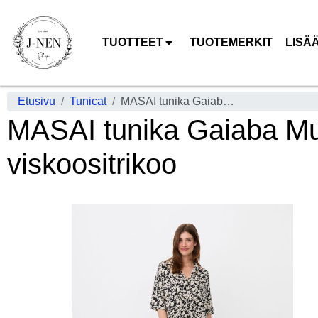
TUOTTEET
TUOTEMERKIT
LISÄ
Etusivu
Tunicat
MASAI tunika Gaiaba Mustavalkoinen kukkakuosi pehmeä viskoositrikoo
MASAI tunika Gaiaba Mu
viskoositrikoo