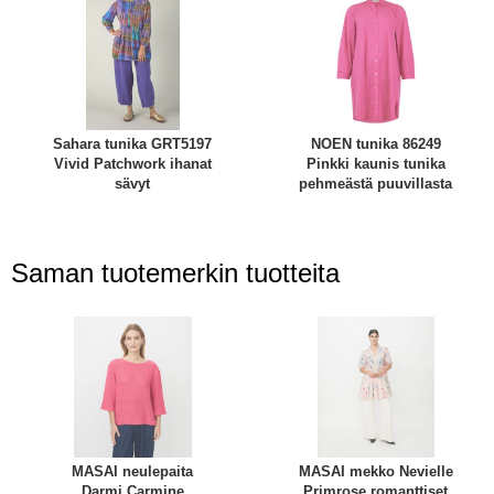
Sahara tunika GRT5197
NOEN tunika 86249
Vivid Patchwork ihanat
Pinkki kaunis tunika
sävyt
pehmeästä puuvillasta
Saman tuotemerkin tuotteita
MASAI neulepaita
MASAI mekko Nevielle
Darmi Carmine
Primrose romanttiset