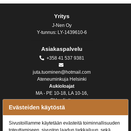
Yritys
J-Nen Oy
Y-tunnus: LY-1439610-6
Asiakaspalvelu
+358 41 537 9381
juta.tuominen@hotmail.com
Ateneuminkuja Helsinki
Aukioloajat
MA - PE 10-18, LA 10-16,
SU suljettu
Evästeiden käytöstä
Verkkokauppa
Sivustoillamme käytetään evästeitä toiminnallisuuden
Tilaus- ja toimitusehdot
toteuttamiseen, sivuston laadun tarkkailuun, sekä