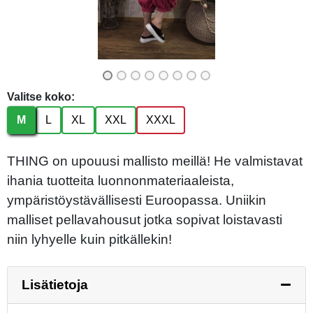
Valitse koko:
M
L
XL
XXL
XXXL
THING on upouusi mallisto meillä! He valmistavat
ihania tuotteita luonnonmateriaaleista,
ympäristöystävällisesti Euroopassa. Uniikin
malliset pellavahousut jotka sopivat loistavasti
niin lyhyelle kuin pitkällekin!
Lisätietoja