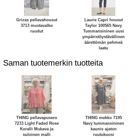
Grizas pellavahousut
Laurie Capri housut
3713 mustavalko
Taylor 100565 Navy
ruudut
Tummansininen uusi
ympäristöystävällinen
äärettömän pehmeä
laatu
Saman tuotemerkin tuotteita
THING pellavapusero
THING mekko 7195
7233 Light Faded Rose
Navy tummansininen
Koralli Mukava ja
kaunis ajaton
suloinen malli
ruutukuosi