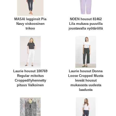
MASAI legginsit Pia
NOEN housut 81462
Navy viskoosinen
Lila mukava puuvilla
trikoo
joustavalla vyötäröllä
Laurie housut 100769
Laurie housut Donna
Regular mitoitus
Loose Cropped Musta
Cropped/lyhennetty
leveät housut
pituus Valkoinen
mukavasta uudesta
laadusta