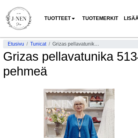
TUOTTEET
TUOTEMERKIT
LISÄ
Etusivu
Tunicat
Grizas pellavatunika 5134 Sininen uniikki epätasainen helma todella pehmeä
Grizas pellavatunika 513
pehmeä