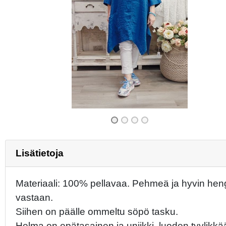
Previous
Lisätietoja
Materiaali: 100% pellavaa. Pehmeä ja hyvin hengit
vastaan.
Siihen on päälle ommeltu söpö tasku.
Helma on epätasainen ja uniikki, luoden tyylikkäät