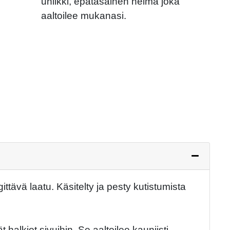
uniikki, epätasainen helma joka
aaltoilee mukanasi.
Next
tävä laatu. Käsitelty ja pesty kutistumista
 halkiot sivuihin. Se aaltoilee kauniisti