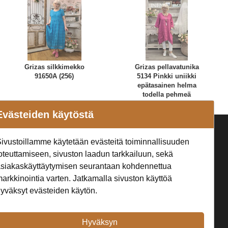
Grizas silkkimekko
Grizas pellavatunika
91650A (256)
5134 Pinkki uniikki
epätasainen helma
todella pehmeä
Evästeiden käytöstä
a
Seuraa Meitä
ivustoillamme käytetään evästeitä toiminnallisuuden
oteuttamiseen, sivuston laadun tarkkailuun, sekä
t
siakaskäyttäytymisen seurantaan kohdennettua
arkkinointia varten. Jatkamalla sivuston käyttöä
yväksyt evästeiden käytön.
Hyväksyn