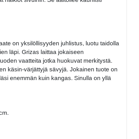
te on yksilöllisyyden juhlistus, luotu taidolla
en läpi. Grizas laittaa jokaiseen
oden vaatteita jotka huokuvat merkitystä.
en käsin-värjättyjä sävyjä. Jokainen tuote on
ylläsi enemmän kuin kangas. Sinulla on yllä
cm.