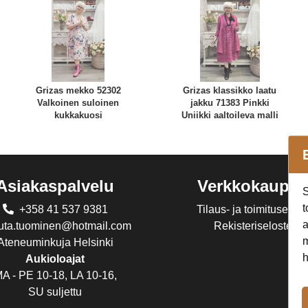
Grizas mekko 52302
Grizas klassikko laatu
Valkoinen suloinen
jakku 71383 Pinkki
kukkakuosi
Uniikki aaltoileva malli
Asiakaspalvelu
Verkkokaupp
S
t
+358 41 537 9381
Tilaus- ja toimitusehdo
a
juta.tuominen@hotmail.com
Rekisteriseloste
m
Ateneuminkuja Helsinki
h
Aukioloajat
A - PE 10-18, LA 10-16,
SU suljettu