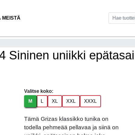
Ä MEISTÄ
4 Sininen uniikki epätasa
Valitse koko:
M
L
XL
XXL
XXXL
Tämä Grizas klassikko tunika on
todella pehmeää pellavaa ja siinä on