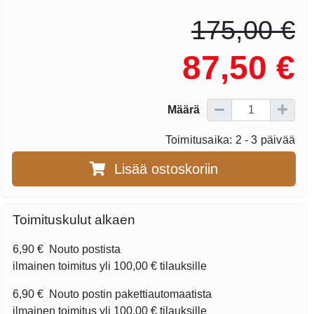
175,00 €
87,50 €
Määrä
Toimitusaika: 2 - 3 päivää
Lisää ostoskoriin
Toimituskulut alkaen
6,90 €
Nouto postista
ilmainen toimitus yli
100,00 €
tilauksille
6,90 €
Nouto postin pakettiautomaatista
ilmainen toimitus yli
100,00 €
tilauksille