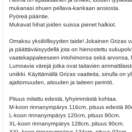
mukanasi ohuen pellava-kankaan ansiosta.
Pyöreä pääntie.
Mukavat hihat joiden suissa pienet halkiot.
Omaksu yksilöllisyyden taide! Jokainen Grizas vaa
ja päättäväisyydellä jota on hienostettu sukupolvi
vaatekappaleeseen intohimonsa sekä arvonsa, lu
Lumoavia värejä jotka ovat taitavien ammattilaist
uniikki. Käyttämällä Grizas vaatteita, sinulla on 
ajattomuuden, aitouden ja taiteen perintö.
Pituus mitattu edestä, lyhyimmästä kohtaa.
M-koon rinnanympärys 116cm, pituus edestä 90
L-koon rinnanympärys 120cm, pituus 90cm.
XL-koon rinnanympärys 128cm, pituus 90cm.
XXL-koon rinnanympärys 134cm, pituus 93cm.