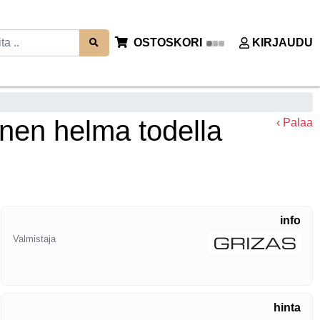
OSTOSKORI
KIRJAUDU
inen helma todella
‹ Palaa
info
Valmistaja
hinta