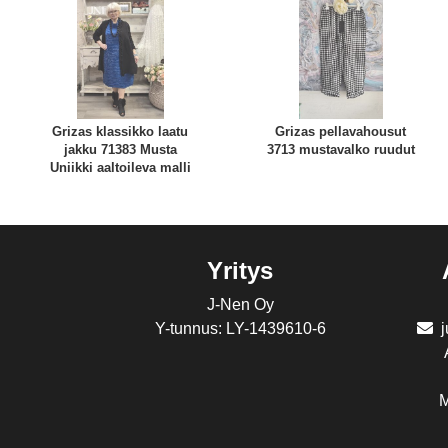
Grizas klassikko laatu
Grizas pellavahousut
jakku 71383 Musta
3713 mustavalko ruudut
Uniikki aaltoileva malli
Yritys
J-Nen Oy
Y-tunnus: LY-1439610-6
M