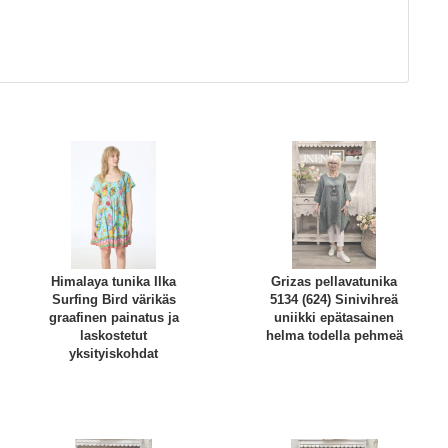
Himalaya tunika Ilka
Grizas pellavatunika
Surfing Bird värikäs
5134 (624) Sinivihreä
graafinen painatus ja
uniikki epätasainen
laskostetut
helma todella pehmeä
yksityiskohdat