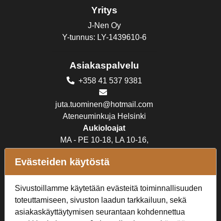
Yritys
J-Nen Oy
Y-tunnus: LY-1439610-6
Asiakaspalvelu
+358 41 537 9381
juta.tuominen@hotmail.com
Ateneuminkuja Helsinki
Aukioloajat
MA - PE 10-18, LA 10-16,
SU suljettu
Evästeiden käytöstä
Verkkokauppa
Sivustoillamme käytetään evästeitä toiminnallisuuden
Tilaus- ja toimitusehdot
toteuttamiseen, sivuston laadun tarkkailuun, sekä
Rekisteriseloste
asiakaskäyttäytymisen seurantaan kohdennettua