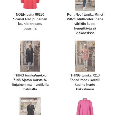
NOEN paita 86280
Pont Neuf tunika Minet
Scarlet Red punainen
V4459 Multicolor ihana
kaunis krepattu
värikäs kuosi
puuvilla
hengittävässä
viskoosissa
THING tunika/mekko
THING tunika 7213
7148 Ajaton musta A-
Faded rose / koralli
linjainen malli uniikilla
kaunis hento
helmalla
kukkakuosi