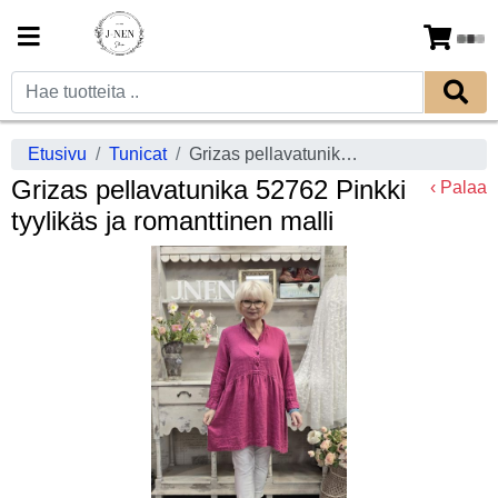
Etusivu
Tunicat
Grizas pellavatunika 52762 Pinkki tyylikäs ja romanttinen malli
Grizas pellavatunika 52762 Pinkki
‹ Palaa
tyylikäs ja romanttinen malli
Previous
Next