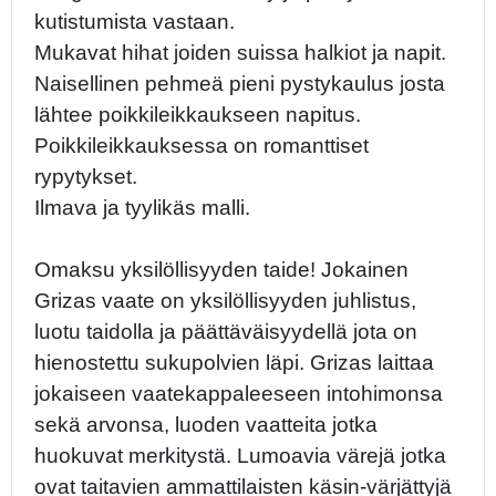
kutistumista vastaan.
Mukavat hihat joiden suissa halkiot ja napit.
Naisellinen pehmeä pieni pystykaulus josta
lähtee poikkileikkaukseen napitus.
Poikkileikkauksessa on romanttiset
rypytykset.
Ilmava ja tyylikäs malli.
Omaksu yksilöllisyyden taide! Jokainen
Grizas vaate on yksilöllisyyden juhlistus,
luotu taidolla ja päättäväisyydellä jota on
hienostettu sukupolvien läpi. Grizas laittaa
jokaiseen vaatekappaleeseen intohimonsa
sekä arvonsa, luoden vaatteita jotka
huokuvat merkitystä. Lumoavia värejä jotka
ovat taitavien ammattilaisten käsin-värjättyjä