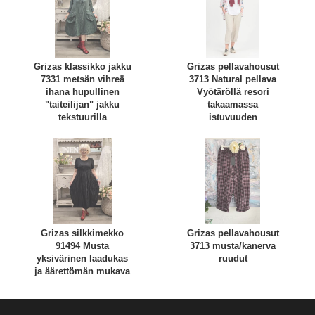
Grizas klassikko jakku
Grizas pellavahousut
7331 metsän vihreä
3713 Natural pellava
ihana hupullinen
Vyötäröllä resori
"taiteilijan" jakku
takaamassa
tekstuurilla
istuvuuden
Grizas silkkimekko
Grizas pellavahousut
91494 Musta
3713 musta/kanerva
yksivärinen laadukas
ruudut
ja äärettömän mukava